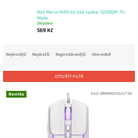
Myš Marvo NIRO 60, bílá, optika, 12000DPI, Tri-
Mode
Skladem
569 Kč
Ř
a
Nejlevnější
Nejdražší
Nejprodávanější
Abecedně
z
e
n
OTEVŘÍT FILTR
í
p
V
Kód:
MMMWD92UGT00
r
Novinka
ý
o
p
d
i
u
s
k
p
t
r
ů