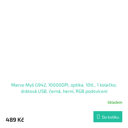
celou dobu hraní. S touto myší bude každé hraní zážitkem.
Marvo Myš G942, 10000DPI, optika, 10tl., 1 kolečko,
drátová USB, černá, herní, RGB podsvícení
Skladem
Do košíku
489 Kč