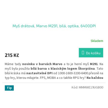
Myš drátová, Marvo M291, bílá, optika, 6400DPI
Skladem
Do košíku
215 Kč
Máme tady
novinku v barvách Marvo
a to je herní myš
M291
. Na
myš byla použita
bílá barva s klasickým logem Škorpióna
. Tato
bílá kráska má
nastavitelné DPI
od 1000-1600-3200-6400 přesně na
typ hry, kterou milujete. FPS, MOBA a co takhle RPG hry?
Na každou
hru můžete zvolit DPI
dle libosti a 6 plně
programovatelných
tlačítek
Vám dá náskok před nepřítelem,
kdy si "bindy" a
Kód:
MMMWE19UGB00
Tip
zkratky zvolíte podle sebe
.