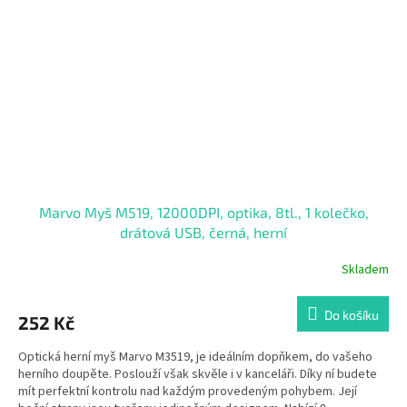
Marvo Myš M519, 12000DPI, optika, 8tl., 1 kolečko,
drátová USB, černá, herní
Skladem
Průměrné
hodnocení
produktu
Do košíku
252 Kč
je
2,3
Optická herní myš Marvo M3519, je ideálním dopňkem, do vašeho
z
herního doupěte. Poslouží však skvěle i v kanceláři. Díky ní budete
5
mít perfektní kontrolu nad každým provedeným pohybem. Její
hvězdiček.