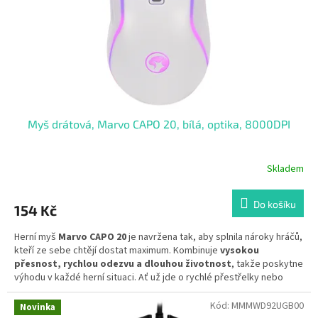
o
d
u
k
t
ů
Myš drátová, Marvo CAPO 20, bílá, optika, 8000DPI
Skladem
Do košíku
154 Kč
Herní myš
Marvo CAPO 20
je navržena tak, aby splnila nároky hráčů,
kteří ze sebe chtějí dostat maximum. Kombinuje
vysokou
přesnost, rychlou odezvu a dlouhou životnost
, takže poskytne
výhodu v každé herní situaci. Ať už jde o rychlé přestřelky nebo
strategické plánování, CAPO 20
umožní reagovat s maximální
přesností
a jistotou.
Kód:
MMMWD92UGB00
Novinka