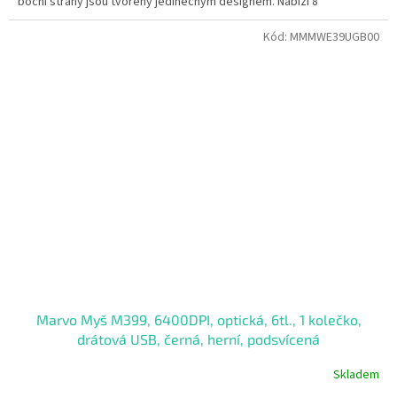
boční strany jsou tvořeny jedinečným designem. Nabízí 8
programovatelných tlačítek, tlačítko pro rychlý výběr DPI i pro
střelbu.
Kód:
MMMWE39UGB00
Marvo Myš M399, 6400DPI, optická, 6tl., 1 kolečko,
drátová USB, černá, herní, podsvícená
Skladem