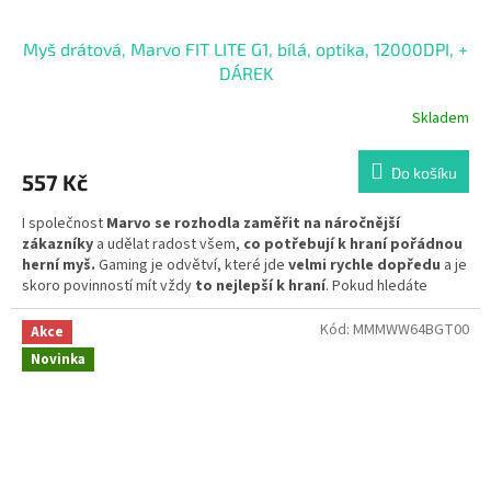
Myš drátová, Marvo FIT LITE G1, bílá, optika, 12000DPI, +
DÁREK
Skladem
Do košíku
557 Kč
I společnost
Marvo se rozhodla zaměřit na náročnější
zákazníky
a udělat radost všem,
co potřebují k hraní pořádnou
herní myš.
Gaming je odvětví, které jde
velmi rychle dopředu
a je
skoro povinností mít vždy
to nejlepší k hraní
. Pokud hledáte
unikátní design, jedinečné podsvícení, nastavitelné DPI a
vyměnitelný kryt
, jiná volba než
Marvo FIT LITE G1
nepřichází v
Kód:
MMMWW64BGT00
Akce
úvahu. Díky
vysoce kvalitním komponentům
může tato myš
Novinka
hravě konkurovat značkám vyšších cenových skupin
a to i
při
nižší ceně než konkurence.
Myš byla testována při hraní
FPS,
MMORPG i MOBA
her, kde
příjemně překvapila
velmi
"smooth"
pohybem na herní podložce
a při hraní
nebyl zaznamenán
žadný "delay" kurzoru.
Myš velmi
dobře pracuje na každém
povrchu
, který se u herních podložek dnes používá. A co