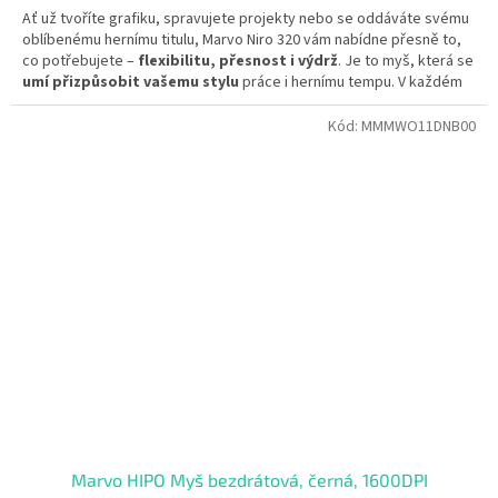
Ať už tvoříte grafiku, spravujete projekty nebo se oddáváte svému
oblíbenému hernímu titulu, Marvo Niro 320 vám nabídne přesně to,
co potřebujete –
flexibilitu, přesnost i výdrž
. Je to myš, která se
umí přizpůsobit vašemu stylu
práce i hernímu tempu. V každém
režimu vám nabídne
maximální výkon a pohodlí
, bez ohledu na
to, kde a jak ji používáte.
Kód:
MMMWO11DNB00
Marvo HIPO Myš bezdrátová, černá, 1600DPI