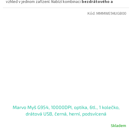
vzhled v jednom zařízení. Nabízí kombinaci
bezdrátového a
kabelového připojení
, takže vás nikdy nezastaví vybitá baterie.
Kód:
MMMWE94UGB00
Marvo Myš G954, 10000DPI, optika, 6tl., 1 kolečko,
drátová USB, černá, herní, podsvícená
Skladem
Průměrné