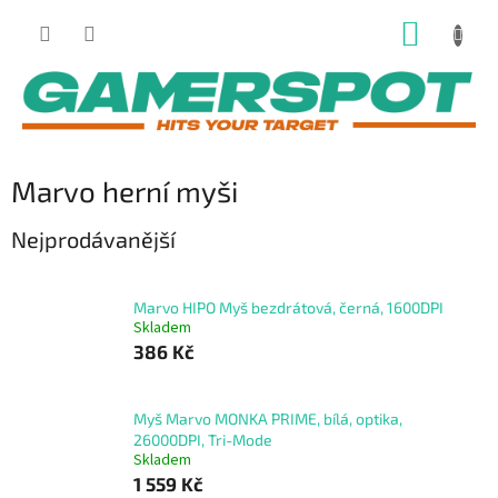
Přejít
NÁKUP
na
obsah
KOŠÍK
Marvo herní myši
Nejprodávanější
Marvo HIPO Myš bezdrátová, černá, 1600DPI
Skladem
386 Kč
Myš Marvo MONKA PRIME, bílá, optika,
26000DPI, Tri-Mode
Skladem
1 559 Kč