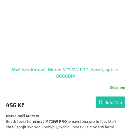
Myš bezdrátová, Marvo M729W PRO, černá, optika,
8000DPI
Skladem
Do košíku
456 Kč
Marvo myš M729 W
Bezdrátová herní
myš M729W PRO
je navržena pro hráče, kteří
chtějí spojit svobodu pohybu, rychlou odezvu a moderní herní