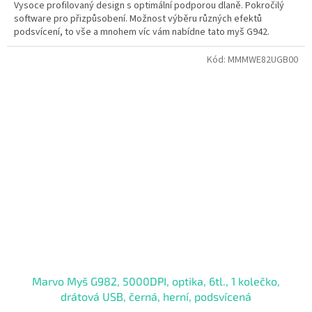
Vysoce profilovaný design s optimální podporou dlaně. Pokročilý
software pro přizpůsobení. Možnost výběru různých efektů
podsvícení, to vše a mnohem víc vám nabídne tato myš G942.
Kód:
MMMWE82UGB00
Marvo Myš G982, 5000DPI, optika, 6tl., 1 kolečko,
drátová USB, černá, herní, podsvícená