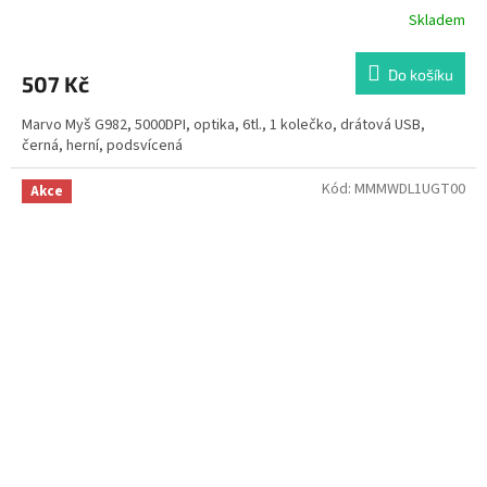
Skladem
Průměrné
hodnocení
produktu
Do košíku
507 Kč
je
5,0
Marvo Myš G982, 5000DPI, optika, 6tl., 1 kolečko, drátová USB,
z
černá, herní, podsvícená
5
hvězdiček.
Kód:
MMMWDL1UGT00
Akce