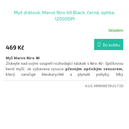
Myš drátová, Marvo Niro 40 Black, černá, optika,
12000DPI
Skladem
Do košíku
469 Kč
Myš Marvo Niro 40
Získejte nad svými soupeři rozhodující náskok s Niro 40 - špičkovou
herní myší. Je vybavena vysoce
přesným optickým senzorem
,
který zaručuje bleskurychlé a plynulé pohyby. Díky
programovatelným tlačítkům
si myš přizpůsobíte přesně podle
sebe a můžete si nastavit i
vlastní makra
pro oblíbené akce. Její
Kód:
MMMWE95UGT00
lehká konstrukce
snižuje únavu a zajišťuje rychlost a přesnost po
celou dobu hraní. S touto myší bude každé hraní zážitkem.