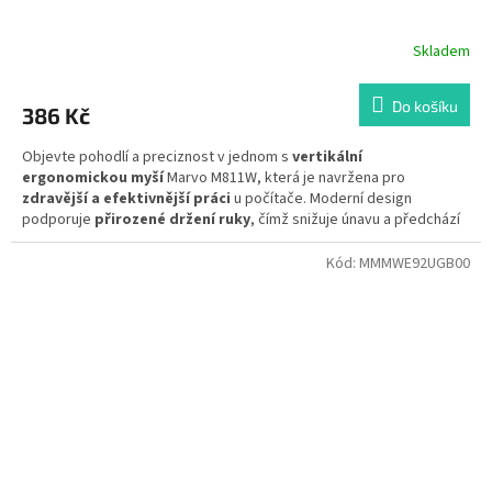
Skladem
Do košíku
386 Kč
Objevte pohodlí a preciznost v jednom s
vertikální
ergonomickou myší
Marvo M811W, která je navržena pro
zdravější a efektivnější práci
u počítače. Moderní design
podporuje
přirozené držení ruky
, čímž snižuje únavu a předchází
bolestem při dlouhodobém používání.
Kód:
MMMWE92UGB00