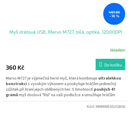
401 Kč
–10 %
Myš drátová USB, Marvo M727, bílá, optika, 12000DPI
Skladem
Do košíku
360 Kč
Marvo M727 je výjimečná herní myš, která kombinuje
ultralehkou
konstrukci
s vysokým výkonem a poskytuje hráčům jedinečný
zážitek při hraní jejich oblíbených her. S hmotností
pouhých 47
gramů
myš doslová "lítá" na vaši podložce a umožňuje hráčům
provádět
přesné
a
plynulé
pohyby bez zbytečné námahy.
Kód:
MMMWE65UGB00