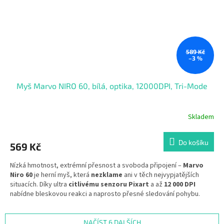
nastavitelné DPI?
Na výběr je od
1200-2400-3200-4800-6400-12000
dpi
a poté si stačí nastavit citlivost podle sebe jak Vám to vyhovuje.
589 Kč
–3 %
Myš Marvo NIRO 60, bílá, optika, 12000DPI, Tri-Mode
Skladem
Průměrné
hodnocení
produktu
Do košíku
569 Kč
je
5,0
Nízká hmotnost, extrémní přesnost a svoboda připojení –
Marvo
z
Niro 60
je herní myš, která
nezklame
ani v těch nejvypjatějších
5
situacích. Díky ultra
citlivému senzoru Pixart
a až
12 000 DPI
hvězdiček.
nabídne bleskovou reakci a naprosto přesné sledování pohybu.
Přepínejte mezi
Bluetooth, 2.4G bezdrátově
nebo kabelem přes
USB-C
podle toho, kde právě bojujete.
NAČÍST 6 DALŠÍCH