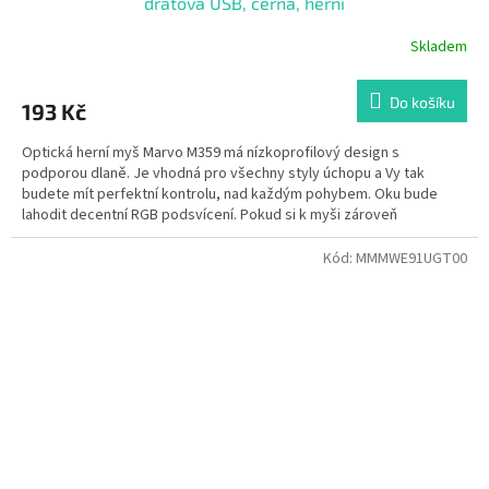
drátová USB, černá, herní
Skladem
Do košíku
193 Kč
Optická herní myš Marvo M359 má nízkoprofilový design s
podporou dlaně. Je vhodná pro všechny styly úchopu a Vy tak
budete mít perfektní kontrolu, nad každým pohybem. Oku bude
lahodit decentní RGB podsvícení. Pokud si k myši zároveň
nainstalujete software, můžete si ji dokonale vyladit podle svých
představ. Tato myš je ultra lehká, važí pouze 75 g.
Kód:
MMMWE91UGT00