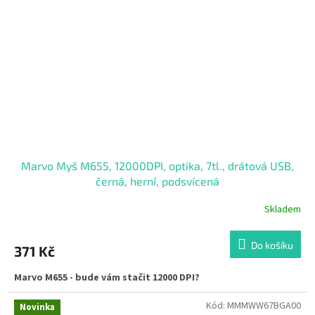
Marvo Myš M655, 12000DPI, optika, 7tl., drátová USB,
černá, herní, podsvícená
Skladem
Průměrné
hodnocení
produktu
Do košíku
371 Kč
je
3,0
Marvo M655 - bude vám stačit 12000 DPI?
z
5
hvězdiček.
Kód:
MMMWW67BGA00
Novinka