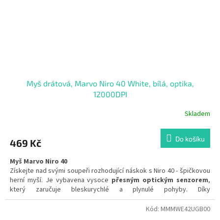
Myš drátová, Marvo Niro 40 White, bílá, optika,
12000DPI
Skladem
Do košíku
469 Kč
Myš Marvo Niro 40
Získejte nad svými soupeři rozhodující náskok s Niro 40 - špičkovou
herní myší. Je vybavena vysoce
přesným optickým senzorem
,
který zaručuje bleskurychlé a plynulé pohyby. Díky
programovatelným tlačítkům
si myš přizpůsobíte přesně podle
sebe a můžete si nastavit i
vlastní makra
pro oblíbené akce. Její
Kód:
MMMWE42UGB00
lehká konstrukce
snižuje únavu a zajišťuje rychlost a přesnost po