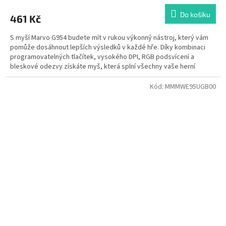
hodnocení
produktu
Do košíku
461 Kč
je
4,0
S myší Marvo G954 budete mít v rukou výkonný nástroj, který vám
z
pomůže dosáhnout lepších výsledků v každé hře. Díky kombinaci
5
programovatelných tlačítek, vysokého DPI, RGB podsvícení a
hvězdiček.
bleskové odezvy získáte myš, která splní všechny vaše herní
požadavky. Buďte rychlejší, přesnější a připraveni na vítězství!
Kód:
MMMWE95UGB00