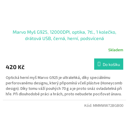
Marvo Myš G925, 12000DPI, optika, 7tl., 1 kolečko,
drátová USB, černá, herní, podsvícená
Skladem
Do košíku
420 Kč
Optická herní myš Marvo G925 je ultralehká, díky speciálnímu
perforovanému designu, který připomíná včelí plástve (Honeycomb
design). Díky tomu váží pouhých 70 g a je proto snáz ovladatelná při
hře. Při dlouhodobé práci a hrách, proto nebudete pociťovat únavu.
Oku bude lahodit RGB podsvícení myši.
Kód:
MMMWW72BGB00