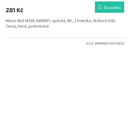
Do košíku
281 Kč
Marvo Myš M399, 6400DPI, optická, 6tl., 1 kolečko, drátová USB,
černá, herní, podsvícená
Kód:
MMMWE58UGB00