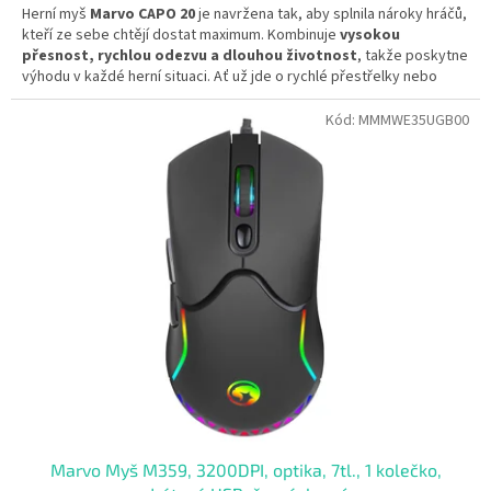
Herní myš
Marvo CAPO 20
je navržena tak, aby splnila nároky hráčů,
kteří ze sebe chtějí dostat maximum. Kombinuje
vysokou
přesnost, rychlou odezvu a dlouhou životnost
, takže poskytne
výhodu v každé herní situaci. Ať už jde o rychlé přestřelky nebo
strategické plánování, CAPO 20
umožní reagovat s maximální
přesností
a jistotou.
Kód:
MMMWE35UGB00
Marvo Myš M359, 3200DPI, optika, 7tl., 1 kolečko,