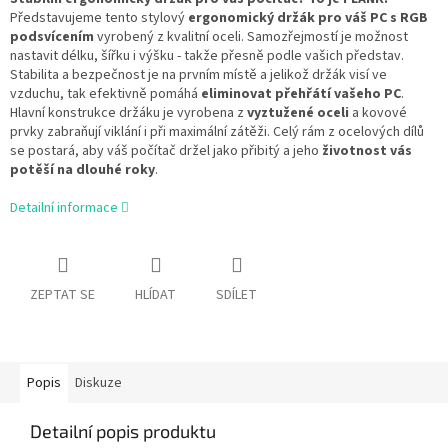
Představujeme tento stylový
ergonomický držák pro váš PC s RGB
podsvícením
vyrobený z kvalitní oceli.
Samozřejmostí je možnost
nastavit délku, šířku i výšku - takže přesně podle vašich představ.
Stabilita a bezpečnost je na prvním místě a jelikož držák visí ve
vzduchu, tak efektivně pomáhá
eliminovat přehřátí vašeho PC
.
Hlavní konstrukce držáku je vyrobena z
vyztužené oceli
a kovové
prvky zabraňují viklání i při maximální zátěži. Celý rám z ocelových dílů
se postará, aby váš počítač držel jako přibitý a jeho
životnost vás
potěší na dlouhé roky
.
Detailní informace
ZEPTAT SE
HLÍDAT
SDÍLET
Popis
Diskuze
Detailní popis produktu