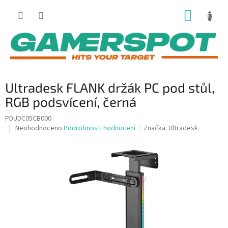
Přejít
NÁKUP
na
obsah
KOŠÍK
Ultradesk FLANK držák PC pod stůl,
RGB podsvícení, černá
PDUDC05CB000
Průměrné
Neohodnoceno
Podrobnosti hodnocení
Značka:
Ultradesk
hodnocení
produktu
je
0,0
z
5
hvězdiček.