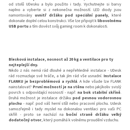
od stolů UDesku a bylo použito i tady. Vychutnejte si barvy
naplno a vyberte si z nekonečna možností. LED diody jsou
namontovány
uvnitř držáku pod speciální panely
, které
dokonale doplní celou konstrukci. Vše lze připojit k
libovolnému
USB portu
a tím dovést svůj gaming room k dokonalosti.
Blesková instalace, nosnost až 20 kg a ventilace pro ty
nejteplejší dny.
Nikdo z nás nemá rád dlouhé a nepřehledné instalace - UDesk
rád rozmazluje své hráče, a tak jím rád vše usnadní.
Instalace
FLANKU je bezproblémová a rychlá
. A kde všude lze FLANK
nainstalovat?
První možností je na stěnu
nebo jakýkoliv svislý
povrch s odpovídající nosností - např:
na bok stabilní skříně
.
Druhá možnost je instalace držáku
pod pevnou vodorovnou
plochu
- např. pod váš herní stůl nebo pracovní plochu. Udesk
samozřejmě i tady myslel na dokonalou ventilaci pro vaši PC
skříň - proto se nachází na
boční straně držáku velký
dodatečný otvor
, který pomáhá k volnému proudění vzduchu.