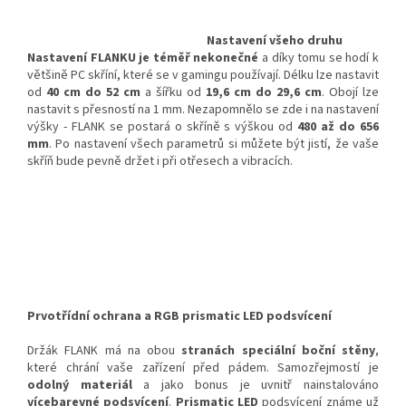
Nastavení všeho druhu
Nastavení FLANKU je téměř nekonečné
a díky tomu se hodí k
většině PC skříní, které se v gamingu používají. Délku lze nastavit
od
40 cm do 52 cm
a šířku od
19,6 cm do 29,6 cm
. Obojí lze
nastavit s přesností na 1 mm. Nezapomnělo se zde i na nastavení
výšky - FLANK se postará o skříně s výškou od
480 až do 656
mm
. Po nastavení všech parametrů si můžete být jistí, že vaše
skříň bude pevně držet i při otřesech a vibracích.
Prvotřídní ochrana a RGB prismatic LED podsvícení
Držák FLANK má na obou
stranách speciální boční stěny
,
které chrání vaše zařízení před pádem. Samozřejmostí je
odolný materiál
a jako bonus je uvnitř nainstalováno
vícebarevné podsvícení
.
Prismatic LED
podsvícení známe už