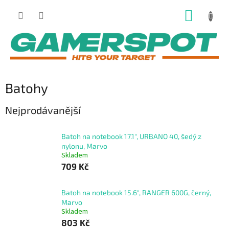
Přejít
NÁKUP
na
obsah
KOŠÍK
Batohy
Nejprodávanější
Batoh na notebook 17.1", URBANO 40, šedý z
nylonu, Marvo
Skladem
709 Kč
Batoh na notebook 15.6", RANGER 600G, černý,
Marvo
Skladem
803 Kč