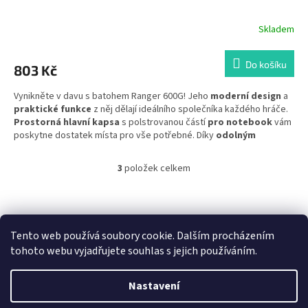
Skladem
Do košíku
803 Kč
Vynikněte v davu s batohem Ranger 600G! Jeho
moderní design
a
praktické funkce
z něj dělají ideálního společníka každého hráče.
Prostorná hlavní kapsa
s polstrovanou částí
pro notebook
vám
poskytne dostatek místa pro vše potřebné. Díky
odolným
materiálům
a
pečlivému zpracování
vydrží batoh i náročné
podmínky, ať už míříte na LAN party nebo jen do herny.
3
položek celkem
O
v
l
Z
á
á
E-BLUE.CZ
Marvo Gaming
Red Fighter
Jak vybrat herní stůl
d
p
Tento web používá soubory cookie. Dalším procházením
a
a
tohoto webu vyjadřujete souhlas s jejich používáním.
c
t
í
í
p
Nastavení
Vytvořil Shoptet
r
v