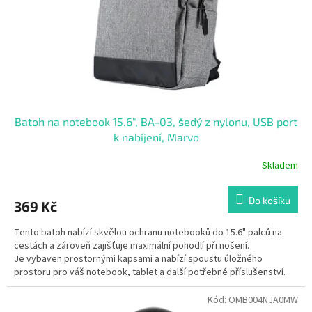
o
d
u
k
t
ů
Batoh na notebook 15.6", BA-03, šedý z nylonu, USB port
k nabíjení, Marvo
Skladem
Průměrné
hodnocení
produktu
Do košíku
369 Kč
je
4,3
Tento batoh nabízí skvělou ochranu notebooků do 15.6" palců na
z
cestách a zároveň zajišťuje maximální pohodlí při nošení.
5
Je vybaven prostornými kapsami a nabízí spoustu úložného
hvězdiček.
prostoru pro váš notebook, tablet a další potřebné příslušenství.
Kód:
OMB004NJA0MW