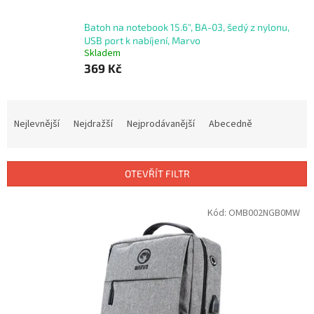
Batoh na notebook 15.6", BA-03, šedý z nylonu,
USB port k nabíjení, Marvo
Skladem
369 Kč
Ř
a
Nejlevnější
Nejdražší
Nejprodávanější
Abecedně
z
e
n
OTEVŘÍT FILTR
í
p
V
Kód:
OMB002NGB0MW
r
ý
o
p
d
i
u
s
k
p
t
r
ů