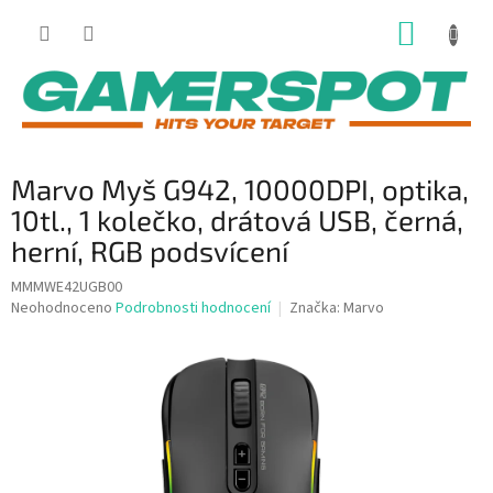
Přejít
NÁKUP
na
obsah
KOŠÍK
Marvo Myš G942, 10000DPI, optika,
10tl., 1 kolečko, drátová USB, černá,
herní, RGB podsvícení
MMMWE42UGB00
Průměrné
Neohodnoceno
Podrobnosti hodnocení
Značka:
Marvo
hodnocení
produktu
je
0,0
z
5
hvězdiček.