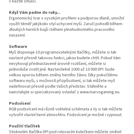
v každé situaci.
Když Vám padne do ruky...
Ergonomický tvar s vysokým profilem a podporou dlaně, umožní
využít téměř jakýkoliv styl uchycení myši. Zaručí pohodlí během
dlouhých herních bojů i během plnohodnotného pracovního
nasazení.
Software
Myš disponuje 10 programovatelnými tlačítky, můžete si tak
nastavit přesně takovou funkci, jakou budete chtít. Pokud Vám
nevyhovují přednastavené úrovně rozlišení, můžete si
jednoduše zvolit jiné. Nastavitelné 1000 až 10 000 DPI bude
velkou oporou během změny herního žánru. Díky pokočilému
softwaru myši, s možností přizpůsobení, si tak můžete myš
nadefinovat přesně podle Vašich představ. Stáhněte a
nainstalujte si specializovaný ovladač z www.marvogaming.eu.
Podsvícení
RGB podsvícení má různě volitelná schémata a Vy si tak můžete
vytvořit vlastní herní atmosféru. Podsvícení je možné i vypnout.
Použití tlačítek
Stisknutím tlačítka DPI pod rolovacím kolečkem můžete změnit