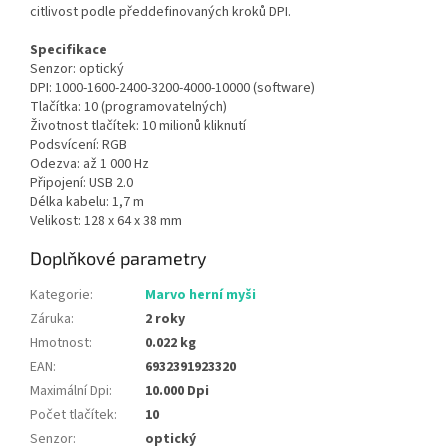
citlivost podle předdefinovaných kroků DPI.
Specifikace
Senzor: optický
DPI: 1000-1600-2400-3200-4000-10000 (software)
Tlačítka: 10 (programovatelných)
Životnost tlačítek: 10 milionů kliknutí
Podsvícení: RGB
Odezva: až 1 000 Hz
Připojení: USB 2.0
Délka kabelu: 1,7 m
Velikost: 128 x 64 x 38 mm
Doplňkové parametry
Kategorie
:
Marvo herní myši
Záruka
:
2 roky
Hmotnost
:
0.022 kg
EAN
:
6932391923320
Maximální Dpi
:
10.000 Dpi
Počet tlačítek
:
10
Senzor
:
optický