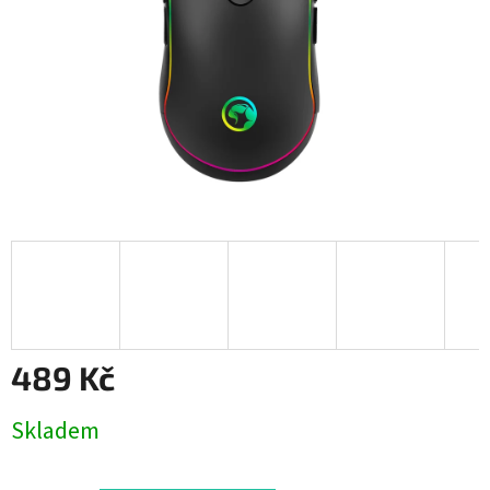
489 Kč
Měrná
Skladem
cena: