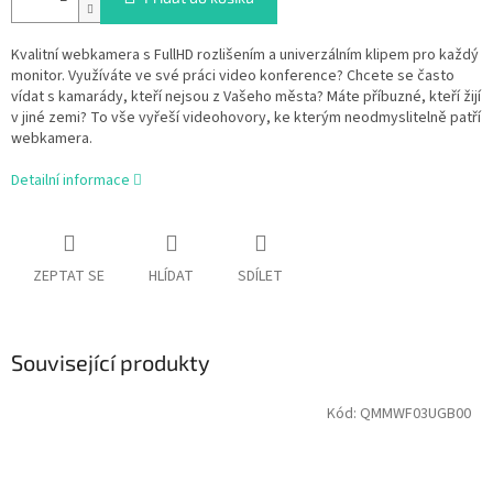
Kvalitní webkamera s FullHD rozlišením a univerzálním klipem pro každý
monitor. Využíváte ve své práci video konference? Chcete se často
vídat s kamarády, kteří nejsou z Vašeho města? Máte příbuzné, kteří žijí
v jiné zemi? To vše vyřeší videohovory, ke kterým neodmyslitelně patří
webkamera.
Detailní informace
ZEPTAT SE
HLÍDAT
SDÍLET
Související produkty
Kód:
QMMWF03UGB00