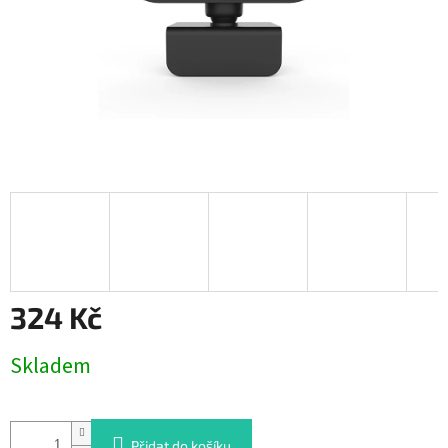
324 Kč
Měrná
Skladem
cena:
Přidat do košíku