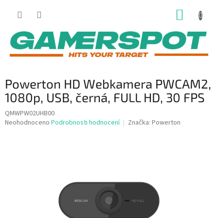
Přejít
NÁKUP
na
obsah
KOŠÍK
Powerton HD Webkamera PWCAM2,
1080p, USB, černá, FULL HD, 30 FPS
QMWPW02UHB00
Průměrné
Neohodnoceno
Podrobnosti hodnocení
Značka:
Powerton
hodnocení
produktu
je
0,0
z
5
hvězdiček.