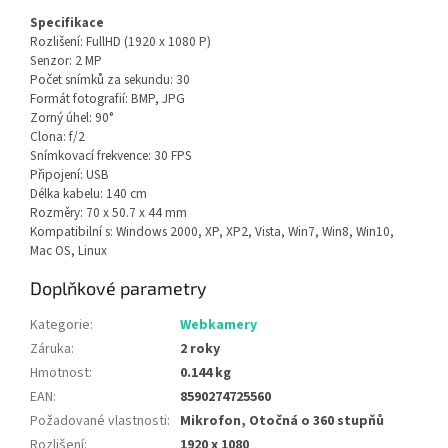
Specifikace
Rozlišení: FullHD (1920 x 1080 P)
Senzor: 2 MP
Počet snímků za sekundu: 30
Formát fotografií: BMP, JPG
Zorný úhel: 90°
Clona: f/2
Snímkovací frekvence: 30 FPS
Připojení: USB
Délka kabelu: 140 cm
Rozměry: 70 x 50.7 x 44 mm
Kompatibilní s: Windows 2000, XP, XP2, Vista, Win7, Win8, Win10,
Mac OS, Linux
Doplňkové parametry
Kategorie
:
Webkamery
Záruka
:
2 roky
Hmotnost
:
0.144 kg
EAN
:
8590274725560
Požadované vlastnosti
:
Mikrofon, Otočná o 360 stupňů
Rozlišení
:
1920 x 1080