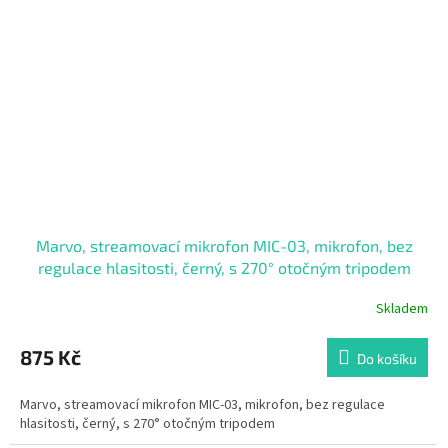
Marvo, streamovací mikrofon MIC-03, mikrofon, bez
regulace hlasitosti, černý, s 270° otočným tripodem
Skladem
Průměrné
hodnocení
produktu
875 Kč
Do košíku
je
4,3
Marvo, streamovací mikrofon MIC-03, mikrofon, bez regulace
z
hlasitosti, černý, s 270° otočným tripodem
5
hvězdiček.