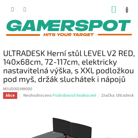
Přejít
NÁKUP
na
obsah
KOŠÍK
ULTRADESK Herní stůl LEVEL V2 RED,
140x68cm, 72-117cm, elektricky
nastavitelná výška, s XXL podložkou
pod myš, držák sluchátek i nápojů
MSUD001HM000
Průměrné
Neohodnoceno
Podrobnosti hodnocení
Značka:
Ultradesk
Akce
hodnocení
produktu
je
0,0
z
5
hvězdiček.