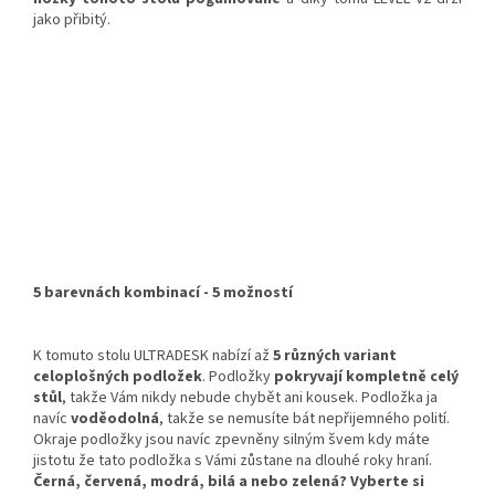
jako přibitý.
5 barevnách kombinací - 5 možností
K tomuto stolu ULTRADESK nabízí až
5 různých variant
celoplošných podložek
. Podložky
pokryvají kompletně celý
stůl
, takže Vám nikdy nebude chybět ani kousek. Podložka ja
navíc
voděodolná
, takže se nemusíte bát nepřijemného polití.
Okraje podložky jsou navíc zpevněny silným švem kdy máte
jistotu že tato podložka s Vámi zůstane na dlouhé roky hraní.
Černá, červená, modrá, bilá a nebo zelená? Vyberte si