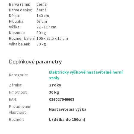
Barva rámu:
černá
Barva desky:
černá
Délka:
140 cm
Hloubka:
68 cm
Výška:
72 - 117 cm
Nosnost:
80 kg
Rozměr balení:
106 x 75,5 x 15 cm
Váha balení:
30 kg
Doplňkové parametry
Elektricky výškově nastavitelné herní
Kategorie
:
stoly
Záruka
:
2 roky
Hmotnost
:
30 kg
EAN
:
016027040608
Požadované
Nastavitelná výška
vlastnosti
:
Rozměr
:
L (délka do 150cm)