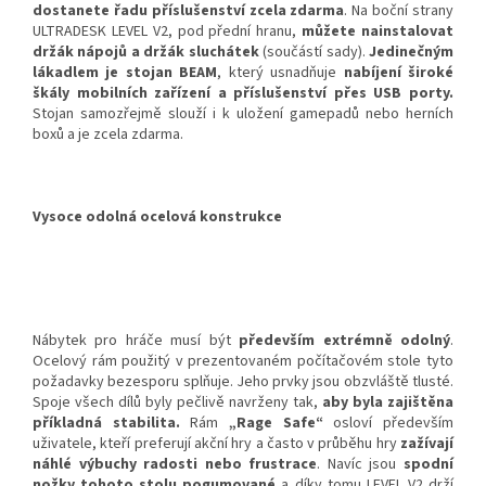
dostanete řadu příslušenství zcela zdarma
. Na boční strany
ULTRADESK LEVEL V2, pod přední hranu,
můžete nainstalovat
držák nápojů a držák sluchátek
(součástí sady).
Jedinečným
lákadlem je stojan BEAM
, který usnadňuje
nabíjení široké
škály mobilních zařízení a příslušenství přes USB porty.
Stojan samozřejmě slouží i k uložení gamepadů nebo herních
boxů a je zcela zdarma.
Vysoce odolná ocelová konstrukce
Nábytek pro hráče musí být
především extrémně odolný
.
Ocelový rám použitý v prezentovaném počítačovém stole tyto
požadavky bezesporu splňuje. Jeho prvky jsou obzvláště tlusté.
Spoje všech dílů byly pečlivě navrženy tak,
aby byla zajištěna
příkladná stabilita.
Rám
„Rage Safe“
osloví především
uživatele, kteří preferují akční hry a často v průběhu hry
zažívají
náhlé výbuchy radosti nebo frustrace
. Navíc jsou
spodní
nožky tohoto stolu pogumované
a díky tomu LEVEL V2 drží