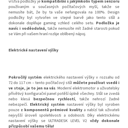
vrstva podložky je
kompatibilní s jakýmkoliv typem senzoru
používaným u současných počítačových myší, takže se
nemusíte bát, že by ta vaše nefungovala na 100%. Design
podložky byl vytvořen ve stejné barvě jako tento stůl a
dokonale doplňuje gaming vzhled celého setu.
Podložka je
navíc i voděodolná,
takže nemusíte mít žadné starosti pokud
se Vám při vašem hraní rozlije oblíbený nápoj.
Elektrické nastavení výšky
Pokročilý systém
elektrického nastavení výšky v rozsahu od
72 do 117 cm – tento počítačový stůl
můžete používat vsedě i
ve stoje, je to jen na vás
. Moderní elektromotor a uživatelsky
přívětivý konfigurační panel potěší úplně všechny. Stůl se zvedá
nebo klesá
bezpečnou rychlostí
, takže nehrozí žadné
nebezpečí.
Elektrický systém
nastavení výšky byl vyroben
pouze
z komponentů prémiové kvality
a nabízí tak uživateli
nejvyšší úroveň spolehlivosti a odolnosti. Díky elektrickému
nastavení výšky se ULTRADESK LEVEL V2
vždy dokonale
přizpůsobí vašemu tělu!