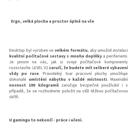
Ergo, velká plocha a prostor úplně na vše
Desktop byl vyroben ve
velkém formátu
, aby umožnil instalaci
kvalitní počítačové sestavy s mnoha doplňky
a periferiemi.
Je jenom na vás, jak si svoje počítačové komponenty
rozestavíte. LEVEL V2
zaručí, že budete mít veškeré vybavení
vždy po ruce
. Pravidelný tvar pracovní plochy umožňuje
dokonalé
umístění nábytku v každé místnosti
. Maximální
nosnost 100 kilogramů
zaručuje bezpečné používání i v
případě, že se rozhodnete položit na stůl těžkou počítačovou
skříň.
U gamingu to nekončí - práce i učení.