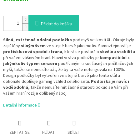
Přidat do košíku
Silná, extrémně odolná podložka
pod myš velikosti XL. Okraje byly
zajištěny
silným švem
ve stejné barvě jako motiv. Samozřejmostí je
protiskluzová spodní strana
, která se postará o
skvělou stabilitu
při vašem vášnivém hraní. Hlavní vrstva podložky je
kompatibilní s
jakýmkoliv typem senzoru
používaným u současných počítačových
myší, takže se nemusíte bát, že by ta vaše nefungovala na 100%.
Design podložky byl vytvořen ve stejné barvě jako tento stůl a
dokonale doplňuje gaming vzhled celého setu.
Podložka je navíc i
voděodolná,
takže nemusíte mít žadné starosti pokud se Vám při
vašem hraní rozlije oblíbený nápoj.
Detailní informace
ZEPTAT SE
HLÍDAT
SDÍLET