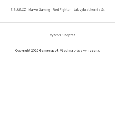
Z
á
E-BLUE.CZ
Marvo Gaming
Red Fighter
Jak vybrat herní stůl
p
a
t
í
Vytvořil Shoptet
Copyright 2026
Gamerspot
. Všechna práva vyhrazena.