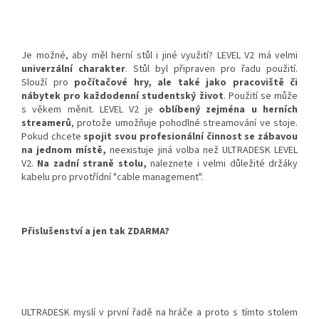
Je možné, aby měl herní stůl i jiné využití? LEVEL V2 má velmi
univerzální charakter
. Stůl byl připraven pro řadu použití.
Slouží pro
počítačové hry, ale také jako pracoviště či
nábytek pro každodenní studentský život
. Použití se může
s věkem měnit. LEVEL V2 je
oblíbený zejména u herních
streamerů
, protože umožňuje pohodlné streamování ve stoje.
Pokud chcete
spojit svou profesionální činnost se zábavou
na jednom místě,
neexistuje jiná volba než ULTRADESK LEVEL
V2.
Na zadní straně stolu,
naleznete i velmi důležité držáky
kabelu pro prvotřídní "cable management".
Přislušenství a jen tak ZDARMA?
ULTRADESK myslí v první řadě na hráče a proto s tímto stolem