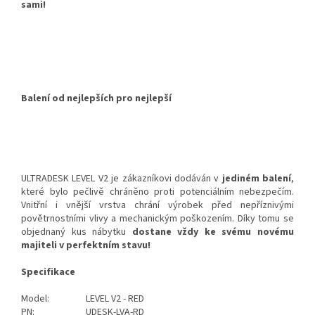
sami!
Balení od nejlepších pro nejlepší
ULTRADESK LEVEL V2 je zákazníkovi dodáván v
jediném balení
,
které bylo pečlivě chráněno proti potenciálním nebezpečím.
Vnitřní i vnější vrstva chrání výrobek před nepříznivými
povětrnostními vlivy a mechanickým poškozením. Díky tomu se
objednaný kus nábytku
dostane vždy ke svému novému
majiteli v perfektním stavu!
Specifikace
Model:
LEVEL V2 - RED
PN:
UDESK-LVA-RD