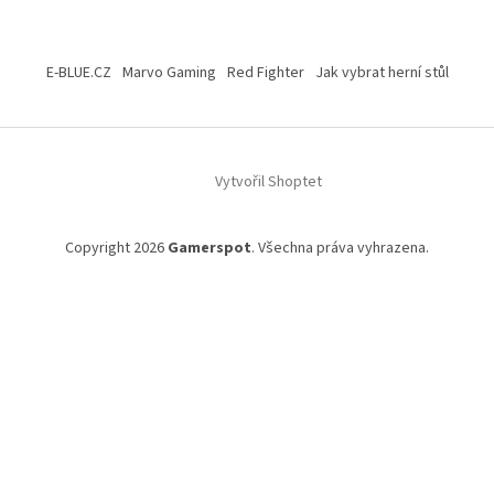
Z
á
E-BLUE.CZ
Marvo Gaming
Red Fighter
Jak vybrat herní stůl
p
a
t
í
Vytvořil Shoptet
Copyright 2026
Gamerspot
. Všechna práva vyhrazena.