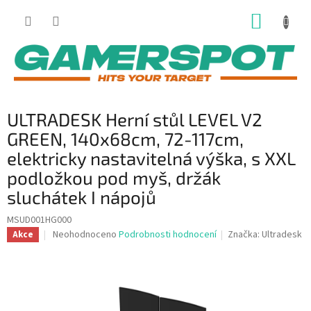
Přejít
NÁKUP
na
obsah
KOŠÍK
ULTRADESK Herní stůl LEVEL V2
GREEN, 140x68cm, 72-117cm,
elektricky nastavitelná výška, s XXL
podložkou pod myš, držák
sluchátek I nápojů
MSUD001HG000
Průměrné
Neohodnoceno
Podrobnosti hodnocení
Značka:
Ultradesk
Akce
hodnocení
produktu
je
0,0
z