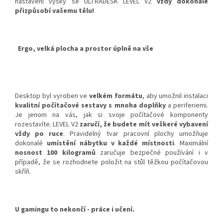
nastavení výšky se ULTRADESK LEVEL V2
vždy dokonale
přizpůsobí vašemu tělu!
Ergo, velká plocha a prostor úplně na vše
Desktop byl vyroben ve
velkém formátu
, aby umožnil instalaci
kvalitní počítačové sestavy s mnoha doplňky
a periferiemi.
Je jenom na vás, jak si svoje počítačové komponenty
rozestavíte. LEVEL V2
zaručí, že budete mít veškeré vybavení
vždy po ruce
. Pravidelný tvar pracovní plochy umožňuje
dokonalé
umístění nábytku v každé místnosti
. Maximální
nosnost 100 kilogramů
zaručuje bezpečné používání i v
případě, že se rozhodnete položit na stůl těžkou počítačovou
skříň.
U gamingu to nekončí - práce i učení.