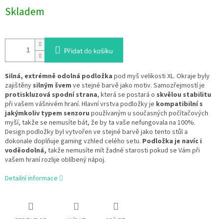
Měrná
Skladem
cena:
Přidat do košíku
Silná, extrémně odolná podložka
pod myš velikosti XL. Okraje byly
zajištěny
silným švem
ve stejné barvě jako motiv. Samozřejmostí je
protiskluzová spodní strana
, která se postará o
skvělou stabilitu
při vašem vášnivém hraní. Hlavní vrstva podložky je
kompatibilní s
jakýmkoliv typem senzoru
používaným u současných počítačových
myší, takže se nemusíte bát, že by ta vaše nefungovala na 100%.
Design podložky byl vytvořen ve stejné barvě jako tento stůl a
dokonale doplňuje gaming vzhled celého setu.
Podložka je navíc i
voděodolná,
takže nemusíte mít žadné starosti pokud se Vám při
vašem hraní rozlije oblíbený nápoj.
Detailní informace