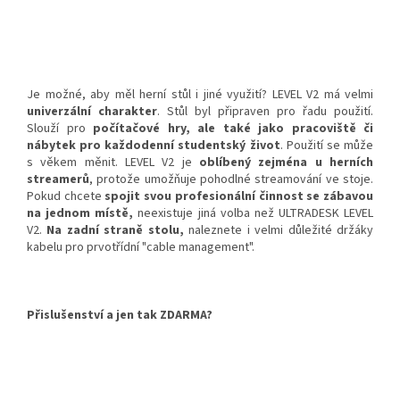
Je možné, aby měl herní stůl i jiné využití? LEVEL V2 má velmi
univerzální charakter
. Stůl byl připraven pro řadu použití.
Slouží pro
počítačové hry, ale také jako pracoviště či
nábytek pro každodenní studentský život
. Použití se může
s věkem měnit. LEVEL V2 je
oblíbený zejména u herních
streamerů
, protože umožňuje pohodlné streamování ve stoje.
Pokud chcete
spojit svou profesionální činnost se zábavou
na jednom místě,
neexistuje jiná volba než ULTRADESK LEVEL
V2.
Na zadní straně stolu,
naleznete i velmi důležité držáky
kabelu pro prvotřídní "cable management".
Přislušenství a jen tak ZDARMA?