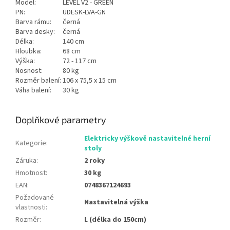
Model:
LEVEL V2 - GREEN
PN:
UDESK-LVA-GN
Barva rámu:
černá
Barva desky:
černá
Délka:
140 cm
Hloubka:
68 cm
Výška:
72 - 117 cm
Nosnost:
80 kg
Rozměr balení:
106 x 75,5 x 15 cm
Váha balení:
30 kg
Doplňkové parametry
Elektricky výškově nastavitelné herní
Kategorie
:
stoly
Záruka
:
2 roky
Hmotnost
:
30 kg
EAN
:
0748367124693
Požadované
Nastavitelná výška
vlastnosti
:
Rozměr
:
L (délka do 150cm)