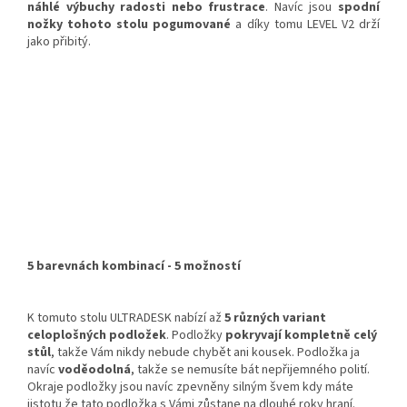
náhlé výbuchy radosti nebo frustrace
. Navíc jsou
spodní
nožky tohoto stolu pogumované
a díky tomu LEVEL V2 drží
jako přibitý.
5 barevnách kombinací - 5 možností
K tomuto stolu ULTRADESK nabízí až
5 různých variant
celoplošných podložek
. Podložky
pokryvají kompletně celý
stůl
, takže Vám nikdy nebude chybět ani kousek. Podložka ja
navíc
voděodolná
, takže se nemusíte bát nepřijemného polití.
Okraje podložky jsou navíc zpevněny silným švem kdy máte
jistotu že tato podložka s Vámi zůstane na dlouhé roky hraní.