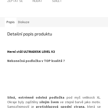
ZEPTAT SE
HLÍDAT
SDÍLET
Popis
Diskuze
Detailní popis produktu
Herní stůl ULTRADESK LEVEL V2
Nekonečná podložka v TOP kvalitě ?
Silná, extrémně odolná podložka
pod myš velikosti XL.
Okraje byly zajištěny
silným švem
ve stejné barvě jako motiv.
Samozřejmostí je
protiskluzová spodní strana
, která se