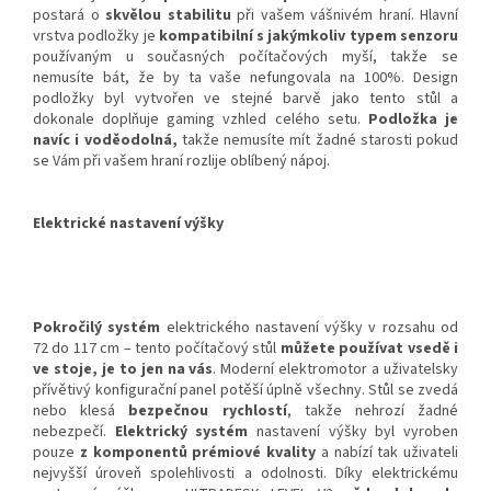
postará o
skvělou stabilitu
při vašem vášnivém hraní. Hlavní
vrstva podložky je
kompatibilní s jakýmkoliv typem senzoru
používaným u současných počítačových myší, takže se
nemusíte bát, že by ta vaše nefungovala na 100%. Design
podložky byl vytvořen ve stejné barvě jako tento stůl a
dokonale doplňuje gaming vzhled celého setu.
Podložka je
navíc i voděodolná,
takže nemusíte mít žadné starosti pokud
se Vám při vašem hraní rozlije oblíbený nápoj.
Elektrické nastavení výšky
Pokročilý systém
elektrického nastavení výšky v rozsahu od
72 do 117 cm – tento počítačový stůl
můžete používat vsedě i
ve stoje, je to jen na vás
. Moderní elektromotor a uživatelsky
přívětivý konfigurační panel potěší úplně všechny. Stůl se zvedá
nebo klesá
bezpečnou rychlostí
, takže nehrozí žadné
nebezpečí.
Elektrický systém
nastavení výšky byl vyroben
pouze
z komponentů prémiové kvality
a nabízí tak uživateli
nejvyšší úroveň spolehlivosti a odolnosti. Díky elektrickému