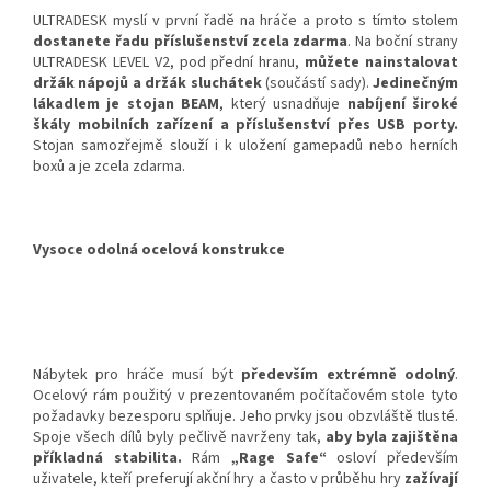
ULTRADESK myslí v první řadě na hráče a proto s tímto stolem
dostanete řadu příslušenství zcela zdarma
. Na boční strany
ULTRADESK LEVEL V2, pod přední hranu,
můžete nainstalovat
držák nápojů a držák sluchátek
(součástí sady).
Jedinečným
lákadlem je stojan BEAM
, který usnadňuje
nabíjení široké
škály mobilních zařízení a příslušenství přes USB porty.
Stojan samozřejmě slouží i k uložení gamepadů nebo herních
boxů a je zcela zdarma.
Vysoce odolná ocelová konstrukce
Nábytek pro hráče musí být
především extrémně odolný
.
Ocelový rám použitý v prezentovaném počítačovém stole tyto
požadavky bezesporu splňuje. Jeho prvky jsou obzvláště tlusté.
Spoje všech dílů byly pečlivě navrženy tak,
aby byla zajištěna
příkladná stabilita.
Rám
„Rage Safe“
osloví především
uživatele, kteří preferují akční hry a často v průběhu hry
zažívají