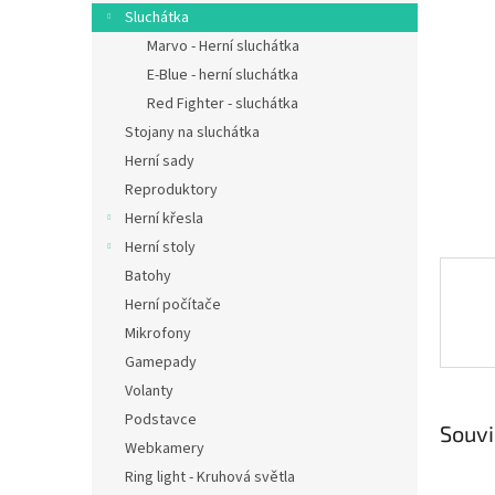
n
Sluchátka
e
Marvo - Herní sluchátka
l
E-Blue - herní sluchátka
Red Fighter - sluchátka
Stojany na sluchátka
Herní sady
Reproduktory
Herní křesla
Herní stoly
Batohy
Herní počítače
Mikrofony
Gamepady
Volanty
Podstavce
Souvi
Webkamery
Ring light - Kruhová světla