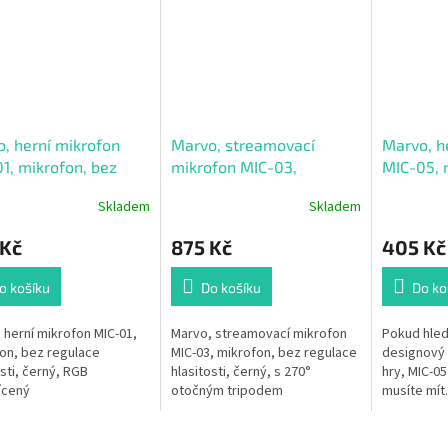
, herní mikrofon
Marvo, streamovací
Marvo, h
1, mikrofon, bez
mikrofon MIC-03,
MIC-05, 
ace hlasitosti, černý,
mikrofon, bez regulace
nastavení
Skladem
Skladem
Průměrné
podsvícený
hlasitosti, černý, s 270°
černý, R
hodnocení
otočným tripodem
držák te
 Kč
875 Kč
405 Kč
produktu
je
4,3
o košíku
Do košíku
Do ko
z
5
 herní mikrofon MIC-01,
Marvo, streamovací mikrofon
Pokud hled
hvězdiček.
on, bez regulace
MIC-03, mikrofon, bez regulace
designový 
osti, černý, RGB
hlasitosti, černý, s 270°
hry, MIC-05
ícený
otočným tripodem
musíte mít.
každé Vaše 
tím pádem 
žádným do