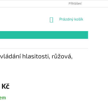
GDPR
MOJE OBJEDNÁVKA
Přihlášení
NÁKUPNÍ
Prázdný košík
KOŠÍK
ádání hlasitosti, růžová,
 Kč
dem