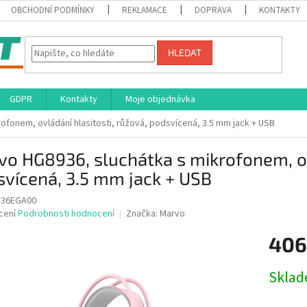
OBCHODNÍ PODMÍNKY
REKLAMACE
DOPRAVA
KONTAKTY
HLEDAT
GDPR
Kontakty
Moje objednávka
ofonem, ovládání hlasitosti, růžová, podsvícená, 3.5 mm jack + USB
o HG8936, sluchátka s mikrofonem, ovl
vícená, 3.5 mm jack + USB
36EGA00
né
cení
Podrobnosti hodnocení
Značka:
Marvo
ní
406
u
Měrná
Skla
cena:
ek.