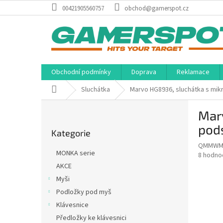
Přejít
00421905560757
obchod@gamerspot.cz
na
obsah
Obchodní podmínky
Doprava
Reklamace
Domů
Sluchátka
Marvo HG8936, sluchátka s mikr
P
Marv
o
Přeskočit
s
pods
Kategorie
kategorie
t
QMMWM
r
MONKA serie
Průměr
8 hodno
a
hodnoce
AKCE
n
produkt
Myši
n
je
í
Podložky pod myš
3,9
z
p
Klávesnice
5
a
Předložky ke klávesnici
hvězdič