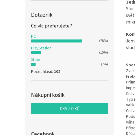
Jed
Sluc
Dotazník
svět
mikr
Co víc preferujete?
Kom
PC
Jemn
(78%)
sluc
PlayStation
(15%)
Xbox
Spec
(7%)
Zvuk
Počet hlasů:
102
Frek
Prům
Impe
Citli
Nákupní košík
Typ 
Veli
0
KS /
0 KČ
Citli
Podsv
Váha
Připo
Facebook
Délka