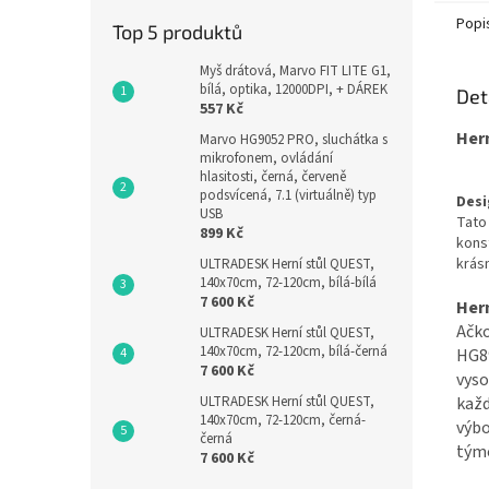
Popi
Top 5 produktů
Myš drátová, Marvo FIT LITE G1,
bílá, optika, 12000DPI, + DÁREK
Det
557 Kč
Her
Marvo HG9052 PRO, sluchátka s
mikrofonem, ovládání
hlasitosti, černá, červeně
podsvícená, 7.1 (virtuálně) typ
Desi
USB
Tato 
899 Kč
kons
krásn
ULTRADESK Herní stůl QUEST,
140x70cm, 72-120cm, bílá-bílá
7 600 Kč
Her
Ačko
ULTRADESK Herní stůl QUEST,
140x70cm, 72-120cm, bílá-černá
HG8
7 600 Kč
vyso
každ
ULTRADESK Herní stůl QUEST,
140x70cm, 72-120cm, černá-
výbo
černá
týmo
7 600 Kč