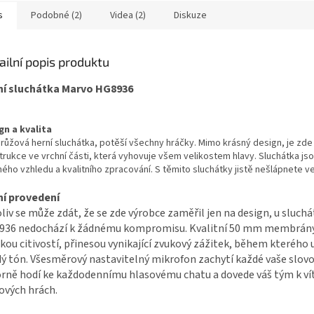
posledního
s
Podobné (2)
Videa (2)
Diskuze
případným
hře.
ailní popis produktu
ní sluchátka Marvo HG8936
gn a kvalita
růžová herní sluchátka, potěší všechny hráčky. Mimo krásný design, je zde 
trukce ve vrchní části, která vyhovuje všem velikostem hlavy. Sluchátka js
ého vzhledu a kvalitního zpracování. S těmito sluchátky jistě nešlápnete v
ní provedení
liv se může zdát, že se zde výrobce zaměřil jen na design, u sluch
936 nedochází k žádnému kompromisu. Kvalitní 50 mm membrány
kou citivostí, přinesou vynikající zvukový zážitek, během kterého 
ý tón. Všesměrový nastavitelný mikrofon zachytí každé vaše slovo
rně hodí ke každodennímu hlasovému chatu a dovede váš tým k vít
vých hrách.