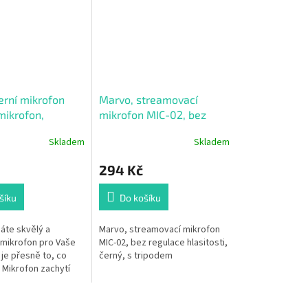
erní mikrofon
Marvo, streamovací
mikrofon,
mikrofon MIC-02, bez
 hlasitosti,
regulace hlasitosti, černý,
Skladem
Skladem
Průměrné
GB podsvícený,
s tripodem
hodnocení
lefonu
294 Kč
produktu
je
3,5
šíku
Do košíku
z
5
áte skvělý a
Marvo, streamovací mikrofon
hvězdiček.
mikrofon pro Vaše
MIC-02, bez regulace hlasitosti,
 je přesně to, co
černý, s tripodem
 Mikrofon zachytí
slovo čistě a jasně,
již nedojde k
tazům ohledně