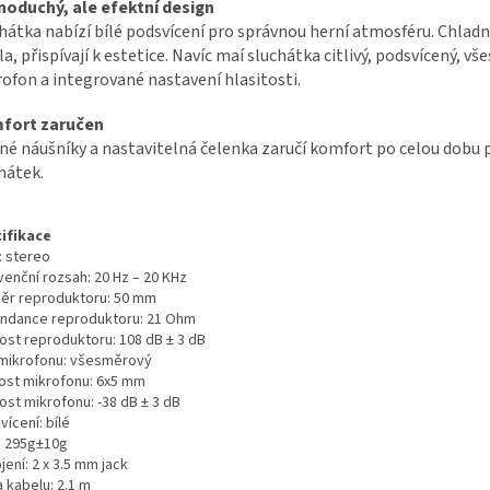
noduchý, ale efektní design
hátka nabízí bílé podsvícení pro správnou herní atmosféru. Chladn
la, přispívají k estetice. Navíc maí sluchátka citlivý, podsvícený, v
ofon a integrované nastavení hlasitosti.
fort zaručen
é náušníky a nastavitelná čelenka zaručí komfort po celou dobu 
hátek.
ifikace
: stereo
venční rozsah: 20 Hz – 20 KHz
ěr reproduktoru: 50 mm
ndance reproduktoru: 21 Ohm
vost reproduktoru: 108 dB ± 3 dB
mikrofonu: všesměrový
kost mikrofonu: 6x5 mm
vost mikrofonu: -38 dB ± 3 dB
ícení: bílé
:
295g±10g
jení: 2 x 3.5 mm jack
 kabelu: 2.1 m