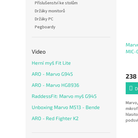
Příslušenství ke stolům
Držáky monitorů
Držáky PC
Pegboardy
Marvo
Video
MIC-0
regul
Herní myš Fit Lite
RGB 
ARO - Marvo G945
238
ARO - Marvo HG8936
D
RaddessFit: Marvo myš G945
Marvo,
Unboxing Marvo M513 - Bende
mikrof
hlasit
ARO - Red Fighter K2
podsv