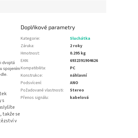
 rozkazu nebo
 dezinformacím ve
Doplňkové parametry
Kategorie
:
Sluchátka
Záruka
:
2 roky
Hmotnost
:
0.295 kg
EAN
:
6932391904626
i dvojitá
Kompatibilita
:
PC
ou spojením
edle.
Konstrukce
:
náhlavní
Podsvícení
:
ANO
Požadované vlastnosti
:
Stereo
átek
Přenos signálu
:
kabelová
 s
uslyšíte
, takže se
ězství v