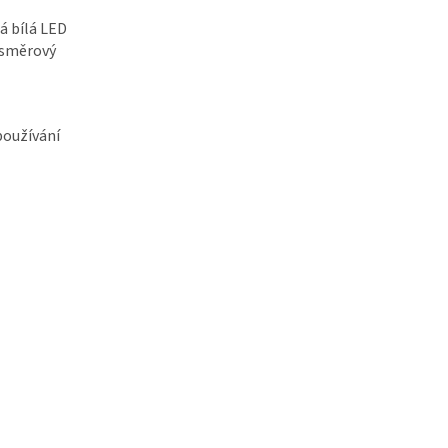
á bílá LED
šesměrový
používání