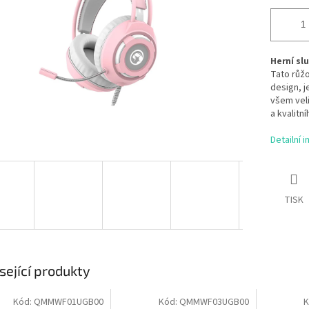
Herní sl
Tato růžo
design, j
všem vel
a kvalitn
Detailní 
TISK
sející produkty
Kód:
QMMWF01UGB00
Kód:
QMMWF03UGB00
K