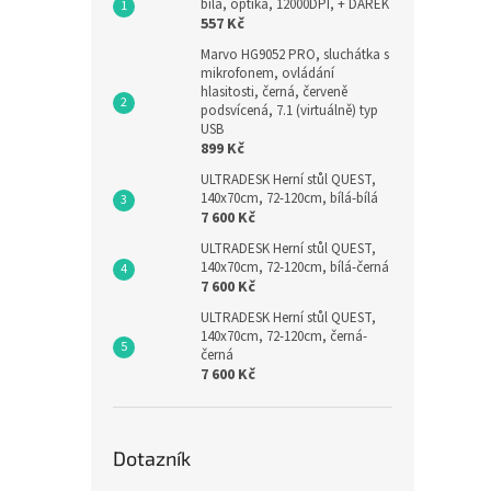
bílá, optika, 12000DPI, + DÁREK
557 Kč
Marvo HG9052 PRO, sluchátka s
mikrofonem, ovládání
hlasitosti, černá, červeně
podsvícená, 7.1 (virtuálně) typ
USB
899 Kč
ULTRADESK Herní stůl QUEST,
140x70cm, 72-120cm, bílá-bílá
7 600 Kč
ULTRADESK Herní stůl QUEST,
140x70cm, 72-120cm, bílá-černá
7 600 Kč
ULTRADESK Herní stůl QUEST,
140x70cm, 72-120cm, černá-
černá
7 600 Kč
Dotazník