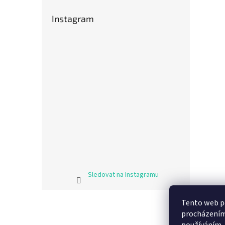
Instagram
Sledovat na Instagramu
Z
Tento web po
á
procházením 
p