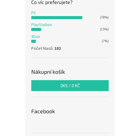
Co víc preferujete?
PC
(78%)
PlayStation
(15%)
Xbox
(7%)
Počet hlasů:
102
Nákupní košík
0
KS /
0 KČ
Facebook