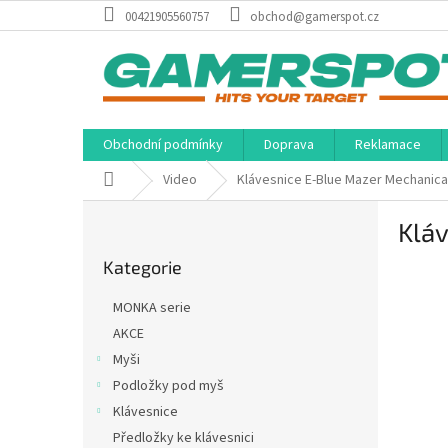
Přejít
00421905560757
obchod@gamerspot.cz
na
obsah
Obchodní podmínky
Doprava
Reklamace
Domů
Video
Klávesnice E-Blue Mazer Mechanica
P
Klá
o
Přeskočit
s
Kategorie
kategorie
t
r
MONKA serie
a
AKCE
n
Myši
n
í
Podložky pod myš
p
Klávesnice
a
Předložky ke klávesnici