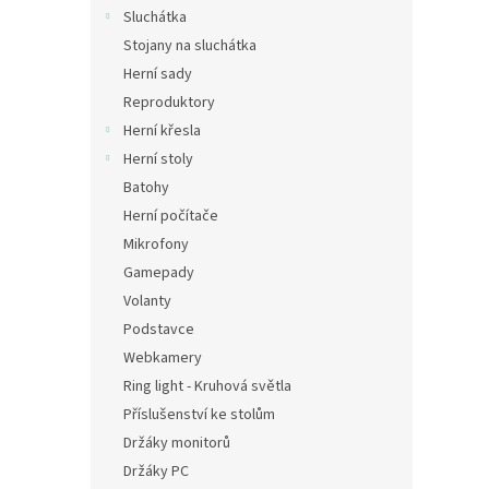
n
Sluchátka
e
Stojany na sluchátka
l
Herní sady
Reproduktory
Herní křesla
Herní stoly
Batohy
Herní počítače
Mikrofony
Gamepady
Volanty
Podstavce
Webkamery
Ring light - Kruhová světla
Příslušenství ke stolům
Držáky monitorů
Držáky PC