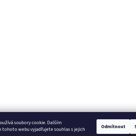
užívá soubory cookie. Dalším
E-BLUE.CZ
Marvo Gaming
Red Fighter
Jak vybrat herní stůl
Odmítnout
tohoto webu vyjadřujete souhlas s jejich