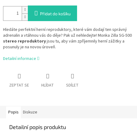
Přidat do košíku
Hledáte perfektní herní reproduktory, které vám dodají ten správný
adrenalin a vtáhnou vás do děje? Pak už nehledejte! Monka Zilla
SG-500
stereo reproduktory
jsou tu, aby vám zpříjemnily herní zážitky a
posunuly je na novou úroveň.
Detailní informace
ZEPTAT SE
HLÍDAT
SDÍLET
Popis
Diskuze
Detailní popis produktu