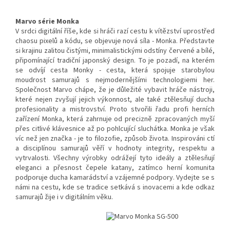
Marvo série Monka
V srdci digitální říše, kde si hráči razí cestu k vítězství uprostřed
chaosu pixelů a kódu, se objevuje nová síla - Monka. Představte
si krajinu zalitou čistými, minimalistickými odstíny červené a bílé,
připomínající tradiční japonský design. To je pozadí, na kterém
se odvíjí cesta Monky - cesta, která spojuje starobylou
moudrost samurajů s nejmodernějšími technologiemi her.
Společnost Marvo chápe, že je důležité vybavit hráče nástroji,
které nejen zvyšují jejich výkonnost, ale také ztělesňují ducha
profesionality a mistrovství. Proto stvořili řadu profi herních
zařízení Monka, která zahrnuje od precizně zpracovaných myší
přes citlivé klávesnice až po pohlcující sluchátka. Monka je však
víc než jen značka - je to filozofie, způsob života. Inspirováni ctí
a disciplínou samurajů věří v hodnoty integrity, respektu a
vytrvalosti. Všechny výrobky odrážejí tyto ideály a ztělesňují
eleganci a přesnost čepele katany, zatímco herní komunita
podporuje ducha kamarádství a vzájemné podpory. Vydejte se s
námi na cestu, kde se tradice setkává s inovacemi a kde odkaz
samurajů žije i v digitálním věku.