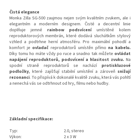
Čistá elegance
Monka Zilla SG-500 zaujmou nejen svým kvalitním zvukem, ale i
elegantním a moderním designem. Čisté a decentní linie
doplňuje jemné
rainbow podsvícení
umístěné kolem
reproduktorových membrán, které dodává sluchátkům stylový
vzhled a podtrhne herní atmosféru. Pro maximální pohodlí a
komfort je
ovladač
reproduktorů umístěn přímo
na kabelu.
Díky tomu ho máte vždy po ruce a snadno tak můžete
ovládat
napájení reproduktorů, podsvícení a hlasitost zvuku.
Na
spodní straně reproduktorů se nachází
protiskluzové
podložky
, které zajišťují stabilní umístění a zároveň
snižují
rezonanci
. To přispívá k dokonalé kvalitě zvuku, která vás pohltí
a nenechá vás se odtrhnout od hry, filmu nebo hudby.
Základní specifikace:
Typ:
2.0, stereo
Výkon:
2 x 3 W