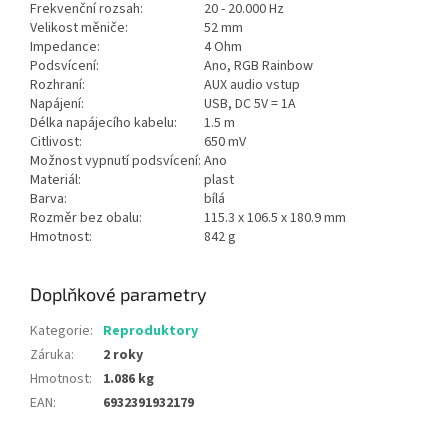
Frekvenční rozsah:
20 - 20.000 Hz
Velikost měniče:
52 mm
Impedance:
4 Ohm
Podsvícení:
Ano, RGB Rainbow
Rozhraní:
AUX audio vstup
Napájení:
USB, DC 5V = 1A
Délka napájecího kabelu:
1.5 m
Citlivost:
650 mV
Možnost vypnutí podsvícení:
Ano
Materiál:
plast
Barva:
bílá
Rozměr bez obalu:
115.3 x 106.5 x 180.9 mm
Hmotnost:
842 g
Doplňkové parametry
Kategorie
:
Reproduktory
Záruka
:
2 roky
Hmotnost
:
1.086 kg
EAN
:
6932391932179