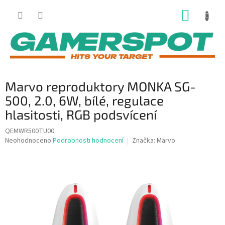
Přejít
NÁKUP
na
obsah
KOŠÍK
Marvo reproduktory MONKA SG-
500, 2.0, 6W, bílé, regulace
hlasitosti, RGB podsvícení
QEMWR500TU00
Průměrné
Neohodnoceno
Podrobnosti hodnocení
Značka:
Marvo
hodnocení
produktu
je
0,0
z
5
hvězdiček.