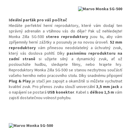
Ideální parťák pro váš počítač
Hledáte perfektní herní reproduktory, které vám dodají ten
správný adrenalin a vtáhnou vás do děje? Pak už nehledejte!
Monka Zilla
SG-500
stereo reproduktory
jsou tu, aby vám
zpříjemnily herní zážitky a posunuly je na novou úroveň.
52 mm
reproduktory
vám přinesou neodolatelný a úchvatný zvuk,
který vás doslova pohltí. Díky
pasivnímu reproduktoru na
zadní straně
si užijete silný a dynamický zvuk, ať už
posloucháte hudbu, sledujete filmy, nebo hrajete hry.
Reproduktory Monka Zilla SG-500 se stanou nezbytnou součástí
vašeho herního nebo pracovního stolu. Díky snadnému připojení
Plug & Play
je stačí jen zapojit a okamžitě si můžete vychutnat
kvalitní zvuk. Pro přenos zvuku slouží univerzální
3,5 mm jack
a
o napájení se postará
USB konektor
. Kabel s
délkou 1,5 m
vám
zajistí dostatečnou volnost pohybu.