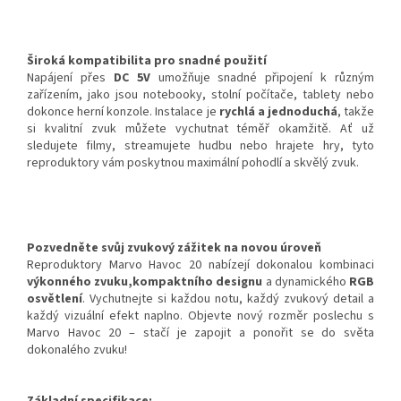
Široká kompatibilita pro snadné použití
Napájení přes
DC 5V
umožňuje snadné připojení k různým
zařízením, jako jsou notebooky, stolní počítače, tablety nebo
dokonce herní konzole. Instalace je
rychlá a jednoduchá
, takže
si kvalitní zvuk můžete vychutnat téměř okamžitě. Ať už
sledujete filmy, streamujete hudbu nebo hrajete hry, tyto
reproduktory vám poskytnou maximální pohodlí a skvělý zvuk.
Pozvedněte svůj zvukový zážitek na novou úroveň
Reproduktory Marvo Havoc 20 nabízejí dokonalou kombinaci
výkonného zvuku,
kompaktního designu
a dynamického
RGB
osvětlení
. Vychutnejte si každou notu, každý zvukový detail a
každý vizuální efekt naplno. Objevte nový rozměr poslechu s
Marvo Havoc 20 – stačí je zapojit a ponořit se do světa
dokonalého zvuku!