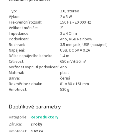
Základní specifikace:
Typ:
2.0, stereo
Výkon:
2 x 3 W
Frekvenční rozsah:
150 Hz - 20.000 Hz
Velikost měniče:
2"
Impedance:
2 x 4 Ohm
Podsvícení:
Ano, RGB Rainbow
Rozhraní:
3.5 mm jack, USB (napájení)
Napájení:
USB, DC 5V = 0.2A
Délka napájecího kabelu:
1.4 m
Citlivost:
650 mV ± 50mV
Možnost vypnutí podsvícení:
Ano
Materiál:
plast
Barva:
černá
Rozměr bez obalu:
81 x 80 x 161 mm
Hmotnost:
530 g
Doplňkové parametry
Kategorie
:
Reproduktory
Záruka
:
2 roky
Hmotnost
:
0.62 kg