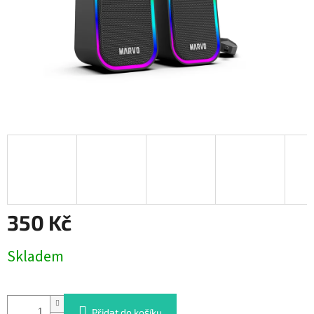
350 Kč
Měrná
Skladem
cena:
Přidat do košíku