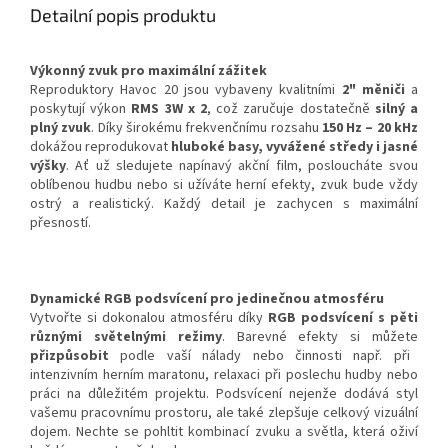
Detailní popis produktu
Výkonný zvuk pro maximální zážitek
Reproduktory Havoc 20 jsou vybaveny kvalitními
2" měniči
a
poskytují výkon
RMS 3W x 2
, což zaručuje dostatečně
silný a
plný zvuk
. Díky širokému frekvenčnímu rozsahu
150 Hz – 20 kHz
dokážou reprodukovat
hluboké basy, vyvážené středy i jasné
výšky
. Ať už sledujete napínavý akční film, posloucháte svou
oblíbenou hudbu nebo si užíváte herní efekty, zvuk bude vždy
ostrý a realistický. Každý detail je zachycen s maximální
přesností.
Dynamické RGB podsvícení pro jedinečnou atmosféru
Vytvořte si dokonalou atmosféru díky
RGB podsvícení s pěti
různými světelnými režimy
. Barevné efekty si můžete
přizpůsobit
podle vaší nálady nebo činnosti např. při
intenzivním herním maratonu, relaxaci při poslechu hudby nebo
práci na důležitém projektu. Podsvícení nejenže dodává styl
vašemu pracovnímu prostoru, ale také zlepšuje celkový vizuální
dojem. Nechte se pohltit kombinací zvuku a světla, která oživí