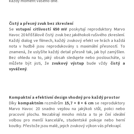
každý moment vašeho dne.
Čistý a přesný zvuk bez zkreslení
Se
vstupní citlivostí 650 mV
poskytují reproduktory Marvo
Havoc 20 křišťálově čistý zvuk bez jakéhokoli rušivého zkreslení.
Každý dialog ve filmech, každý zvukový efekt ve hrách a každá
nota v hudbě jsou reprodukovány s maximální přesností. To
znamená, že uslyšíte každý detail přesně tak, jak byl zamýšlen.
Bez ohledu na to, jaký obsah sledujete nebo posloucháte, si
můžete být jisti, že
zvukový výstup
bude vždy
čistý a
vyvážený
.
Kompaktní a efektivní design vhodný pro každý prostor
Díky
kompaktním
rozměrům
15,7 × 8 × 6 cm
se reproduktory
Marvo Havoc 20 snadno vejdou na jakýkoli stůl, polici nebo
pracovní plochu. Nezabírají mnoho místa a to je činí ideální
volbou pro menší kanceláře, studentské pokoje nebo herní
koutky. Přestože jsou malé, jejich zvukový výkon vás překvapí.