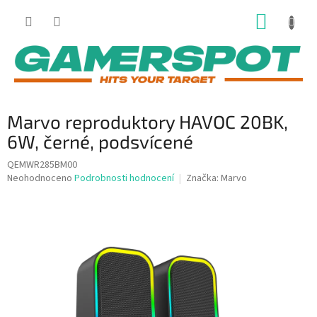
Přejít
NÁKUP
na
obsah
KOŠÍK
Marvo reproduktory HAVOC 20BK,
6W, černé, podsvícené
QEMWR285BM00
Průměrné
Neohodnoceno
Podrobnosti hodnocení
Značka:
Marvo
hodnocení
produktu
je
0,0
z
5
hvězdiček.