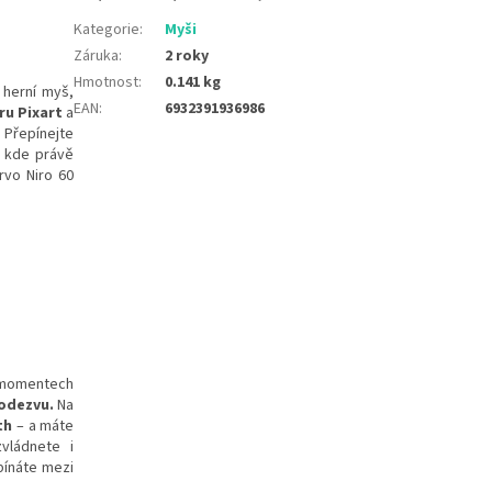
Kategorie
:
Myši
Záruka
:
2 roky
Hmotnost
:
0.141 kg
 herní myš,
EAN
:
6932391936986
ru Pixart
a
 Přepínejte
 kde právě
vo Niro 60
h momentech
odezvu.
Na
th
– a máte
vládnete i
pínáte mezi