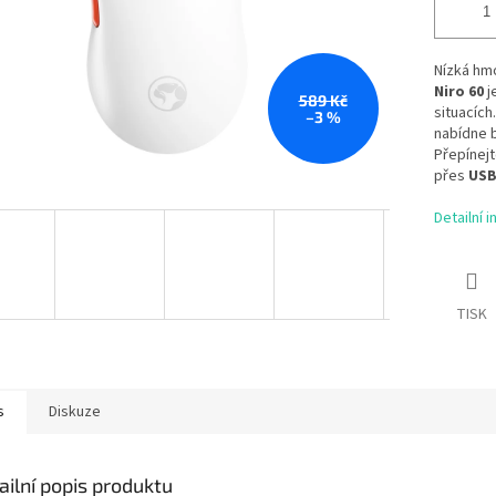
Nízká hm
Niro 60
j
589 Kč
situacích.
–3 %
nabídne 
Přepínej
přes
USB
Detailní 
TISK
s
Diskuze
ailní popis produktu