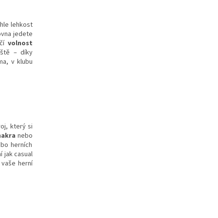
hle lehkost
ovna jedete
učí
volnost
iště – díky
ma, v klubu
j, který si
akra
nebo
ebo herních
 jak casual
 vaše herní