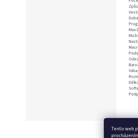
Počet
Způs
Vest
Doba 
Prog
Max.D
Možn
Nasta
Macr
Pods
Odez
Barv
Váha
Rozm
Délk
Soft
Podp
Z
Tento web po
á
procházením 
p