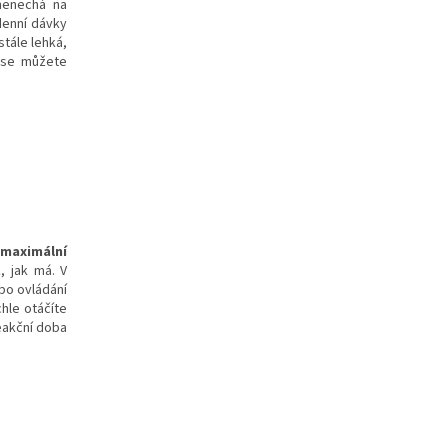
nenechá na
denní dávky
stále lehká,
u se můžete
a
maximální
 jak má. V
bo ovládání
chle otáčíte
eakční doba