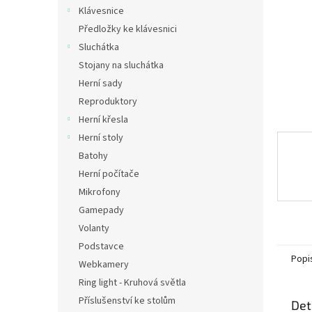
n
Klávesnice
e
Předložky ke klávesnici
l
Sluchátka
Stojany na sluchátka
Herní sady
Reproduktory
Herní křesla
Herní stoly
Batohy
Herní počítače
Mikrofony
Gamepady
Volanty
Podstavce
Popi
Webkamery
Ring light - Kruhová světla
Příslušenství ke stolům
Det