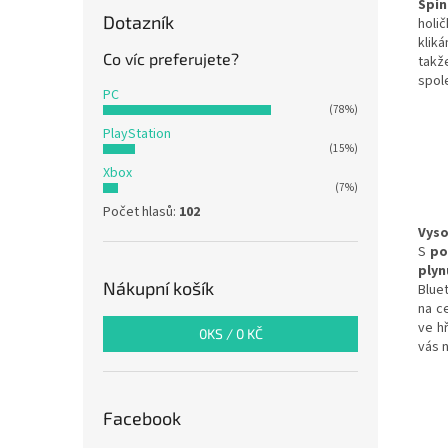
Spí
Dotazník
holi
klik
Co víc preferujete?
takž
spole
PC
(78%)
PlayStation
(15%)
Xbox
(7%)
Počet hlasů:
102
Vys
S
po
plyn
Nákupní košík
Blue
na ce
ve h
0
KS /
0 KČ
vás n
Facebook