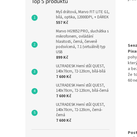
Top 5 produktů
Myš drátová, Marvo FIT LITE G1,
bílá, optika, 12000DPI, + DÁREK
557 Kč
Marvo HG9052 PRO, sluchátka s
mikrofonem, ovládání
hlasitosti, černá, červeně
Senz
podsvícená, 7.1 (virtuálně) typ
Pixa
USB
pohy
899 Kč
kter
ULTRADESK Herní stůl QUEST,
a be
140x70cm, 72-120cm, bílá-bílá
že t
7 600 Kč
60 n
ULTRADESK Herní stůl QUEST,
140x70cm, 72-120cm, bílá-černá
7 600 Kč
ULTRADESK Herní stůl QUEST,
140x70cm, 72-120cm, černá-
černá
7 600 Kč
Post