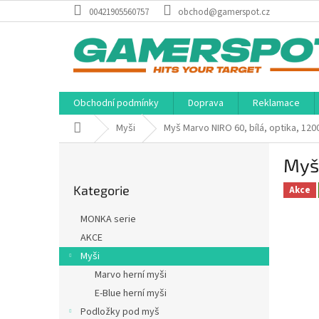
Přejít
00421905560757
obchod@gamerspot.cz
na
obsah
Obchodní podmínky
Doprava
Reklamace
Domů
Myši
Myš Marvo NIRO 60, bílá, optika, 120
P
Myš 
o
Přeskočit
s
Kategorie
kategorie
Akce
t
r
MONKA serie
a
AKCE
n
Myši
n
í
Marvo herní myši
p
E-Blue herní myši
a
Podložky pod myš