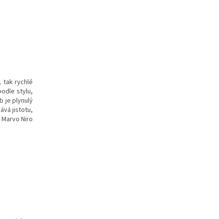
 tak rychlé
podle stylu,
 je plynulý
ává jistotu,
 Marvo Niro