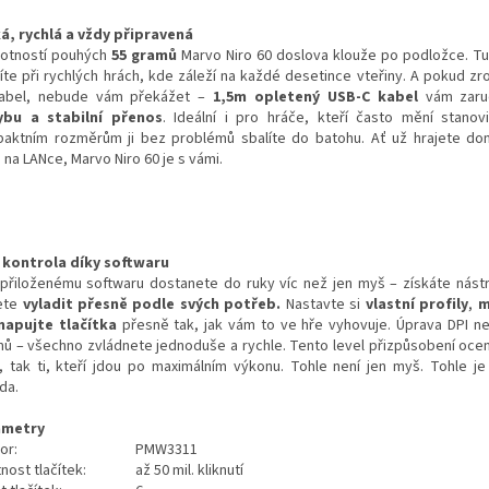
á, rychlá a vždy připravená
otností pouhých
55 gramů
Marvo Niro 60 doslova klouže po podložce. Tu
íte při rychlých hrách, kde záleží na každé desetince vteřiny. A pokud zr
abel, nebude vám překážet –
1,5m opletený USB-C kabel
vám zar
bu a stabilní přenos
. Ideální i pro hráče, kteří často mění stanov
aktním rozměrům ji bez problémů sbalíte do batohu. Ať už hrajete do
na LANce, Marvo Niro 60 je s vámi.
 kontrola díky softwaru
 přiloženému softwaru dostanete do ruky víc než jen myš – získáte nástro
ete
vyladit přesně podle svých potřeb.
Nastavte si
vlastní profily
,
m
apujte tlačítka
přesně tak, jak vám to ve hře vyhovuje. Úprava DPI n
mů – všechno zvládnete jednoduše a rychle. Tento level přizpůsobení ocení
i, tak ti, kteří jdou po maximálním výkonu. Tohle není jen myš. Tohle je
da.
ametry
or:
PMW3311
nost tlačítek:
až 50 mil. kliknutí