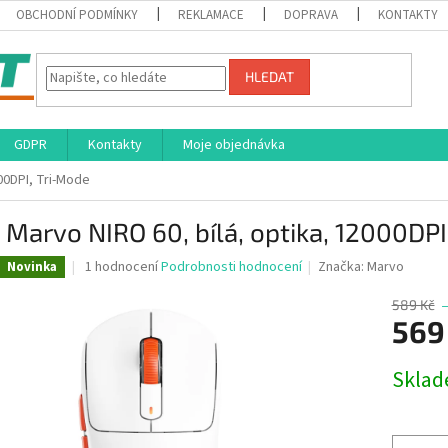
OBCHODNÍ PODMÍNKY
REKLAMACE
DOPRAVA
KONTAKTY
HLEDAT
GDPR
Kontakty
Moje objednávka
00DPI, Tri-Mode
Marvo NIRO 60, bílá, optika, 12000DPI
Průměrné
1 hodnocení
Podrobnosti hodnocení
Značka:
Marvo
Novinka
hodnocení
produktu
589 Kč
je
569
5,0
z
Měrná
Skla
5
cena:
hvězdiček.