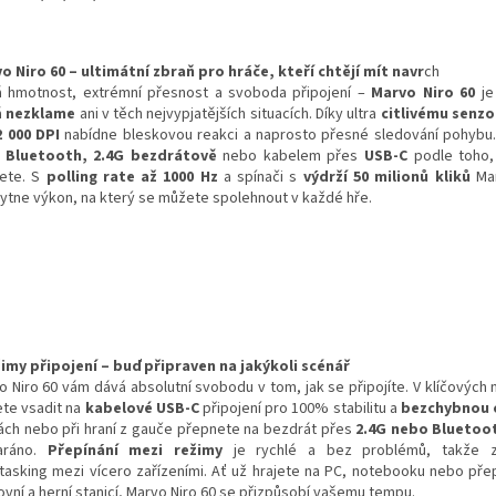
o Niro 60 – ultimátní zbraň pro hráče, kteří chtějí mít navr
ch
á hmotnost, extrémní přesnost a svoboda připojení –
Marvo Niro 60
je
á
nezklame
ani v těch nejvypjatějších situacích. Díky ultra
citlivému senzo
2 000 DPI
nabídne bleskovou reakci a naprosto přesné sledování pohybu.
i
Bluetooth, 2.4G bezdrátově
nebo kabelem přes
USB-C
podle toho,
jete. S
polling rate až 1000 Hz
a spínači s
výdrží 50 milionů kliků
Mar
ytne výkon, na který se můžete spolehnout v každé hře.
žimy připojení – buď připraven na jakýkoli scénář
o Niro 60 vám dává absolutní svobodu v tom, jak se připojíte. V klíčovýc
te vsadit na
kabelové USB-C
připojení pro 100% stabilitu a
bezchybnou 
ách nebo při hraní z gauče přepnete na bezdrát přes
2.4G nebo Bluetoo
aráno.
Přepínání mezi režimy
je rychlé a bez problémů, takže z
itasking mezi vícero zařízeními. Ať už hrajete na PC, notebooku nebo pře
ovní a herní stanicí, Marvo Niro 60 se přizpůsobí vašemu tempu.