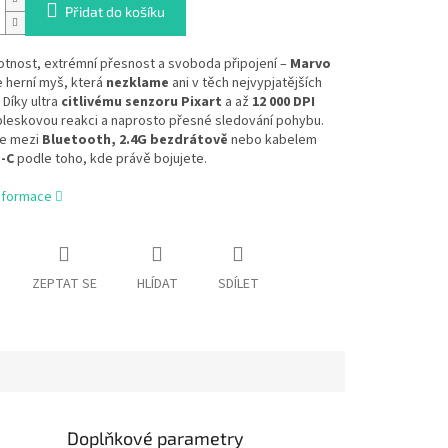
Přidat do košíku
otnost, extrémní přesnost a svoboda připojení –
Marvo
e herní myš, která
nezklame
ani v těch nejvypjatějších
 Díky ultra
citlivému senzoru Pixart
a až
12 000 DPI
bleskovou reakci a naprosto přesné sledování pohybu.
te mezi
Bluetooth, 2.4G bezdrátově
nebo kabelem
-C
podle toho, kde právě bojujete.
informace
ZEPTAT SE
HLÍDAT
SDÍLET
Doplňkové parametry