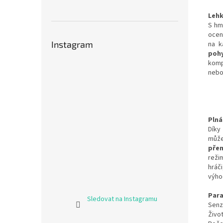
Lehk
S hm
ocen
Instagram
na k
pohy
komp
nebo 
Plná
Díky
můž
přem
reži
hráč
výho
Par
Sledovat na Instagramu
Senz
Život