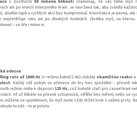
nače
s životností
50 milionů kliknutí
znamenají, že vás tahle myš 
čkách ani po letech intenzivního hraní. Je navržená tak, aby zvládla každo
ání, double-tapů a rychlých akcí bez kompromisů. Konstrukce je pevná, ale 
e nepřetěžuje ruku ani po dlouhých hodinách. Zkrátka myš, na ktero
hnout – ve hře i mimo ni.
oká odezva
lling rate až 1000 Hz
(v režimu kabel/2.4G) získáte
okamžitou reakci
ulost.
Každý váš pohyb se přenese do hry bez zpoždění – přesně tak,
tooth režimu máte k dispozici
125 Hz,
což bohatě stačí pro casual hraní ne
stách. Ať už klikáte na přesné schopnosti, střílíte bez míření, nebo se ry
ře, můžete se spolehnout, že myš bude vždy držet krok s vašimi prsty. R
ebude brzdit – to je jistota.