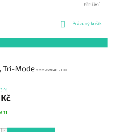
GDPR
MOJE OBJEDNÁVKA
Přihlášení
NÁKUPNÍ
Prázdný košík
KOŠÍK
, Tri-Mode
MMMWW64BGT00
–3 %
 Kč
dem