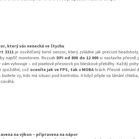
or, který vás nenechá ve štychu
rt 3311
je osvědčený herní senzor, který zvládne jak precizní headshoty,
by napříč monitorem. Rozsah
DPI od 800 do 12 000
si nastavíte přesně 
ý vám vyhovuje – od pixelové přesnosti po bleskové přeběhy. Každý pohyb
z zpoždění, což
oceníte jak ve FPS, tak v MOBA
hrách. Přesné snímání d
o budete vy, kdo má situaci pod kontrolou. A když přijde na lámání chleba,
ezaváhá.
avena na výkon – připravena na nápor