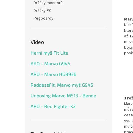
Držáky monitorů
Držáky PC
Pegboardy
Marv
Nízk
kter
až
1
Video
mez
boju
Herní myš Fit Lite
posk
ARO - Marvo G945
ARO - Marvo HG8936
RaddessFit: Marvo myš G945
Unboxing Marvo M513 - Bende
3 re
Marv
ARO - Red Fighter K2
může
cest
vyst
mult
prac