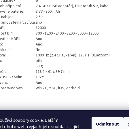
 tlačítek:
6
ob připojení:
2.4 GHz (USB adaptér), Bluetooth 5.2, kabel
avěné baterie:
3.7V - 300 mAh
nabíjení:
2.5 h
ramovatelná tlačítka:
ano
PI:
12000
ost DPI:
800 - 1200 - 2400 - 3200 - 5000 - 12000
vitelné DPI:
Ano
o:
Ano
vícení:
Ne
va:
1000 Hz (2.4 GHz, kabel), 125 Hz (Bluetooth)
a:
bílá
:
58 g
ěr:
118.5 x 61 x 39.7 mm
a USB kabelu:
1.6 m
ware:
Ano
ora Windows:
Win 7+, MAC, iOS, Android
užívá soubory cookie. Dalším
Odmítnout
E-BLUE.CZ
Marvo Gaming
Red Fighter
Jak vybrat herní stůl
tohoto webu vyjadřujete souhlas s jejich