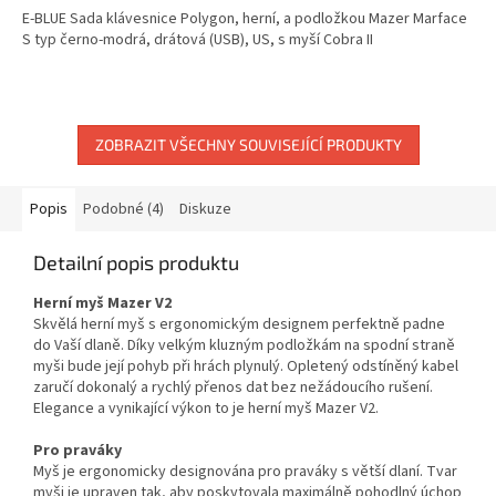
E-BLUE Sada klávesnice Polygon, herní, a podložkou Mazer Marface
S typ černo-modrá, drátová (USB), US, s myší Cobra II
ZOBRAZIT VŠECHNY SOUVISEJÍCÍ PRODUKTY
Popis
Podobné (4)
Diskuze
Detailní popis produktu
Herní myš Mazer V2
Skvělá herní myš s ergonomickým designem perfektně padne
do Vaší dlaně. Díky velkým kluzným podložkám na spodní straně
myši bude její pohyb při hrách plynulý. Opletený odstíněný kabel
zaručí dokonalý a rychlý přenos dat bez nežádoucího rušení.
Elegance a vynikající výkon to je herní myš Mazer V2.
Pro praváky
Myš je ergonomicky designována pro praváky s větší dlaní. Tvar
myši je upraven tak, aby poskytovala maximálně pohodlný úchop