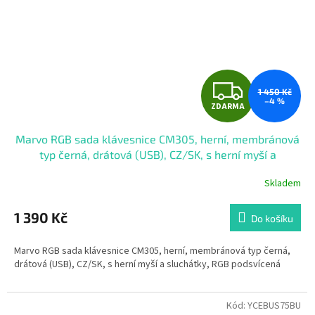
Z
1 450 Kč
–4 %
ZDARMA
D
Marvo RGB sada klávesnice CM305, herní, membránová
A
typ černá, drátová (USB), CZ/SK, s herní myší a
sluchátky, RGB podsvícená
R
Skladem
Průměrné
hodnocení
M
produktu
1 390 Kč
Do košíku
je
A
5,0
Marvo RGB sada klávesnice CM305, herní, membránová typ černá,
z
drátová (USB), CZ/SK, s herní myší a sluchátky, RGB podsvícená
5
hvězdiček.
Kód:
YCEBUS75BU