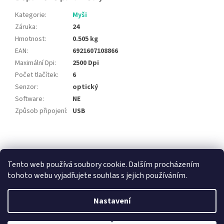
Kategorie
:
Myši
Záruka
:
24
Hmotnost
:
0.505 kg
EAN
:
6921607108866
Maximální Dpi
:
2500 Dpi
Počet tlačítek
:
6
Senzor
:
optický
Software
:
NE
Způsob připojení
:
USB
Z
á
E-BLUE.CZ
Marvo Gaming
Red Fighter
Jak vybrat herní stůl
p
Tento web používá soubory cookie. Dalším procházením
a
tohoto webu vyjadřujete souhlas s jejich používáním.
t
í
Nastavení
Vytvořil Shoptet