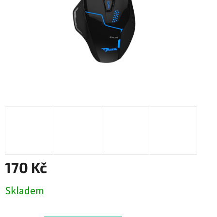
170 Kč
Měrná
Skladem
cena: