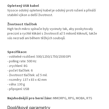
Opletený USB kabel
Vysoce odolný opletený kabel je odolný proti rušení a přináší
stabilní výkon a delší životnost.
Životnost tlačítek
High tech mikro spínače byly vyvinuty tak, aby poskytovaly
precizní a rychlé klikání s životností až 5 milionů kliknutí, takže
vás nezradí ani během těžkých soubojů.
Specifikace:
- volitelné rozlišení: 500/1250/1750/2500 DPI
- polling rate: 500 Hz
- zrychlení: 8G
- počet tlačítek: 6
- životnost tlačítek: až 5 mil.
- rozměry: 137 x 83 x 42 mm
- váha: 130 g
- připojení: USB
Nejvhodnější pro herní žánr:
MMORPG, RPG, MOBA, RTS
Doplňkové parametry