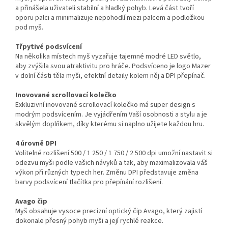
a přinášela uživateli stabilní a hladký pohyb. Levá část tvoří
oporu palci a minimalizuje nepohodlí mezi palcem a podložkou
pod myš.
Třpytivé podsvícení
Na několika místech myš vyzařuje tajemné modré LED světlo,
aby zvýšila svou atraktivitu pro hráče. Podsvíceno je logo Mazer
v dolní části těla myši, efektní detaily kolem něj a DPI přepínač.
Inovované scrollovací kolečko
Exkluzivní inovované scrollovací kolečko má super design s
modrým podsvícením. Je vyjádřením Vaší osobnosti a stylu a je
skvělým doplňkem, díky kterému si naplno užijete každou hru.
4 úrovně DPI
Volitelné rozlišení 500 / 1 250 / 1 750 / 2 500 dpi umožní nastavit si
odezvu myši podle vašich návyků a tak, aby maximalizovala váš
výkon při různých typech her. Změnu DPI představuje změna
barvy podsvícení tlačítka pro přepínání rozlišení.
Avago čip
Myš obsahuje vysoce precizní optický čip Avago, který zajistí
dokonale přesný pohyb myši a její rychlé reakce.