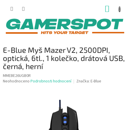
Přejít
NÁKUP
na
obsah
KOŠÍK
E-Blue Myš Mazer V2, 2500DPI,
optická, 6tl., 1 kolečko, drátová USB,
černá, herní
MMEBE26UGB0R
Průměrné
Neohodnoceno
Podrobnosti hodnocení
Značka:
E-Blue
hodnocení
produktu
je
0,0
z
5
hvězdiček.