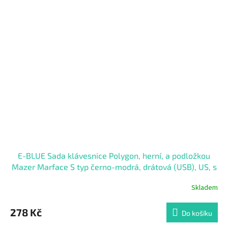
E-BLUE Sada klávesnice Polygon, herní, a podložkou
Mazer Marface S typ černo-modrá, drátová (USB), US, s
myší Cobra II
Skladem
278 Kč
Do košíku