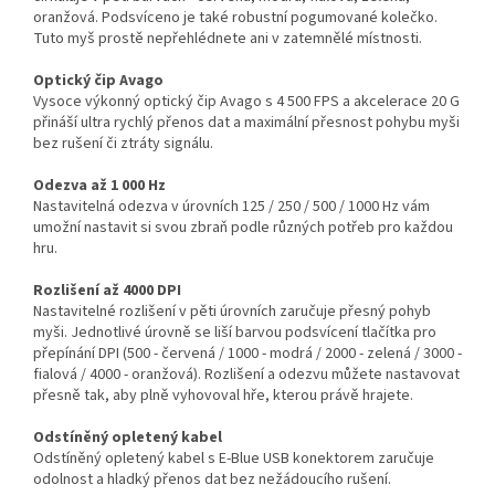
oranžová. Podsvíceno je také robustní pogumované kolečko.
Tuto myš prostě nepřehlédnete ani v zatemnělé místnosti.
Optický čip Avago
Vysoce výkonný optický čip Avago s 4 500 FPS a akcelerace 20 G
přináší ultra rychlý přenos dat a maximální přesnost pohybu myši
bez rušení či ztráty signálu.
Odezva až 1 000 Hz
Nastavitelná odezva v úrovních 125 / 250 / 500 / 1000 Hz vám
umožní nastavit si svou zbraň podle různých potřeb pro každou
hru.
Rozlišení až 4000 DPI
Nastavitelné rozlišení v pěti úrovních zaručuje přesný pohyb
myši. Jednotlivé úrovně se liší barvou podsvícení tlačítka pro
přepínání DPI (500 - červená / 1000 - modrá / 2000 - zelená / 3000 -
fialová / 4000 - oranžová). Rozlišení a odezvu můžete nastavovat
přesně tak, aby plně vyhovoval hře, kterou právě hrajete.
Odstíněný opletený kabel
Odstíněný opletený kabel s E-Blue USB konektorem zaručuje
odolnost a hladký přenos dat bez nežádoucího rušení.