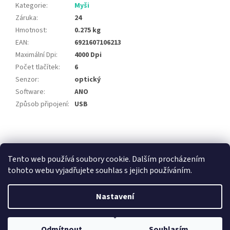
Kategorie
:
Myši
Záruka
:
24
Hmotnost
:
0.275 kg
EAN
:
6921607106213
Maximální Dpi
:
4000 Dpi
Počet tlačítek
:
6
Senzor
:
optický
Software
:
ANO
Způsob připojení
:
USB
Z
á
E-BLUE.CZ
Marvo Gaming
Red Fighter
Jak vybrat herní stůl
p
Tento web používá soubory cookie. Dalším procházením
a
tohoto webu vyjadřujete souhlas s jejich používáním.
t
í
Nastavení
Vytvořil Shoptet
Odmítnout
Souhlasím