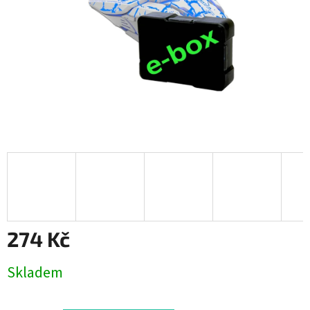
274 Kč
Měrná
Skladem
cena: