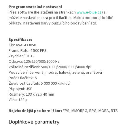
Programovatelná nastavení
Přes software (ke stažení na stránkách
www.e-blue.cz
) si
můžete nastavit makra pro 6 tlačítek. Makra podporují krátké
příkazy, nastavení barvy pulzujícího podsvícení atd.
Specifikace:
Čip: AVAGO3050
Frame Rate: 4 500 FPS
Zrychlení: 20 G
Odezva: 125/250/500/1000 Hz
Volitelné rozlišení: 500/1000/2000/3000/4000 dpi
Podsvícení: červená, modrá, fialová, zelená, oranžová
Počet tlačítek: 6
Životnost tlačítek: 5 000 000 kliknutí
Připojení: USB
Rozměry: 133 x 72 x 40 mm
Váha: 138 g
Nejvhodnější pro herní žánr:
FPS, MMORPG, RPG, MOBA, RTS
Doplňkové parametry