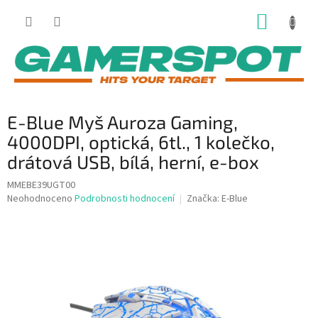
Přejít
NÁKUP
na
obsah
KOŠÍK
E-Blue Myš Auroza Gaming,
4000DPI, optická, 6tl., 1 kolečko,
drátová USB, bílá, herní, e-box
MMEBE39UGT00
Průměrné
Neohodnoceno
Podrobnosti hodnocení
Značka:
E-Blue
hodnocení
produktu
je
0,0
z
5
hvězdiček.