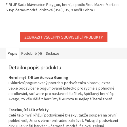
E-BLUE Sada klávesnice Polygon, herní, a podložkou Mazer Marface
S typ černo-modrá, drátová (USB), US, s myší Cobra II
ZOBRAZIT VŠECHNY SOUVISEJÍCÍ PRODUKTY
Popis
Podobné (4)
Diskuze
Detailní popis produktu
Herní myš E-Blue Auroza Gaming
Exkluzivní pogumovaný povrch s podsvícením 5 barev, extra
velké podsvícené pogumované kolečko pro rychlé a pohodlné
scrollování, software pro nastavení tlačítek, špičkový herní čip
Avago, to vše dělá z herní myši Auroza tu nejlepší herní zbraň.
Fascinující LED efekty
Celé tělo myši křižují podsvícené blesky, takže soupeři na první
pohled vidí, že si s vámi není radno zahrávat. Pulzující podsvícení
cirkuluje v pěti barvách - červená, modrá, fialová, zelená,