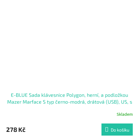
E-BLUE Sada klávesnice Polygon, herní, a podložkou
Mazer Marface S typ černo-modrá, drátová (USB), US, s
myší Cobra II
Skladem
278 Kč
Do košíku