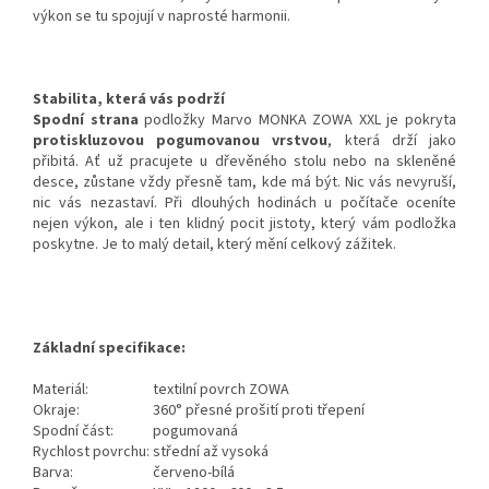
výkon se tu spojují v naprosté harmonii.
Stabilita, která vás podrží
Spodní strana
podložky Marvo MONKA ZOWA XXL je pokryta
protiskluzovou pogumovanou vrstvou
, která drží jako
přibitá. Ať už pracujete u dřevěného stolu nebo na skleněné
desce, zůstane vždy přesně tam, kde má být. Nic vás nevyruší,
nic vás nezastaví. Při dlouhých hodinách u počítače oceníte
nejen výkon, ale i ten klidný pocit jistoty, který vám podložka
poskytne. Je to malý detail, který mění celkový zážitek.
Základní specifikace:
Materiál:
textilní povrch ZOWA
Okraje:
360° přesné prošití proti třepení
Spodní část:
pogumovaná
Rychlost povrchu:
střední až vysoká
Barva:
červeno-bílá