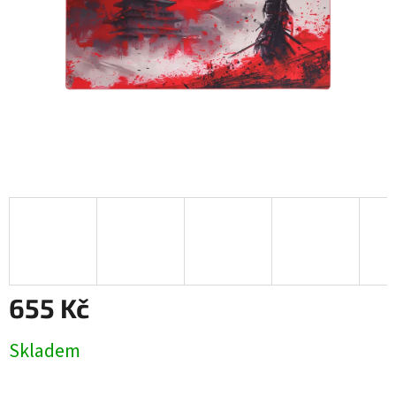
655 Kč
Měrná
Skladem
cena: