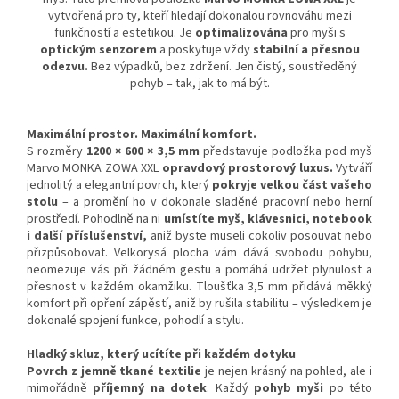
vytvořená pro ty, kteří hledají dokonalou rovnováhu mezi
funkčností a estetikou. Je
optimalizována
pro myši s
optickým senzorem
a poskytuje vždy
stabilní a přesnou
odezvu.
Bez výpadků, bez zdržení. Jen čistý, soustředěný
pohyb – tak, jak to má být.
Maximální prostor. Maximální komfort.
S rozměry
1200 × 600 × 3,5 mm
představuje podložka pod myš
Marvo MONKA ZOWA XXL
opravdový prostorový luxus.
Vytváří
jednolitý a elegantní povrch, který
pokryje velkou část vašeho
stolu
– a promění ho v dokonale sladěné pracovní nebo herní
prostředí. Pohodlně na ni
umístíte myš, klávesnici, notebook
i další příslušenství,
aniž byste museli cokoliv posouvat nebo
přizpůsobovat. Velkorysá plocha vám dává svobodu pohybu,
neomezuje vás při žádném gestu a pomáhá udržet plynulost a
přesnost v každém okamžiku. Tloušťka 3,5 mm přidává měkký
komfort při opření zápěstí, aniž by rušila stabilitu – výsledkem je
dokonalé spojení funkce, pohodlí a stylu.
Hladký skluz, který ucítíte při každém dotyku
Povrch z jemně tkané textilie
je nejen krásný na pohled, ale i
mimořádně
příjemný na dotek
. Každý
pohyb myši
po této