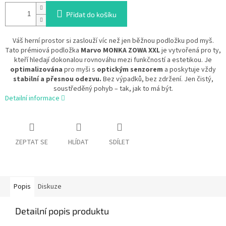
Přidat do košíku
Váš herní prostor si zaslouží víc než jen běžnou podložku pod myš.
Tato prémiová podložka
Marvo MONKA ZOWA XXL
je vytvořená pro ty,
kteří hledají dokonalou rovnováhu mezi funkčností a estetikou. Je
optimalizována
pro myši s
optickým senzorem
a poskytuje vždy
stabilní a přesnou odezvu.
Bez výpadků, bez zdržení. Jen čistý,
soustředěný pohyb – tak, jak to má být.
Detailní informace
ZEPTAT SE
HLÍDAT
SDÍLET
Popis
Diskuze
Detailní popis produktu