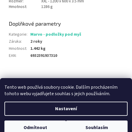
Rozměr:
XXL - 1200 x 600 x 3.5 mm
Hmotnost:
1286 g
Doplňkové parametry
Kategorie
:
Marvo - podložky pod myš
Záruka
:
2 roky
Hmotnost
:
1.442 kg
EAN
:
6932391937310
Z
á
E-BLUE.CZ
Marvo Gaming
Red Fighter
Jak vybrat herní stůl
p
Tento web používá soubory cookie. Dalším procházením
a
tohoto webu vyjadřujete souhlas s jejich používáním.
t
í
Nastavení
Vytvořil Shoptet
Odmítnout
Souhlasím
Copyright 2026
Gamerspot
. Všechna práva vyhrazena.