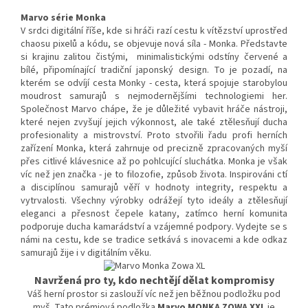
Marvo série Monka
V srdci digitální říše, kde si hráči razí cestu k vítězství uprostřed
chaosu pixelů a kódu, se objevuje nová síla - Monka. Představte
si krajinu zalitou čistými, minimalistickými odstíny červené a
bílé, připomínající tradiční japonský design. To je pozadí, na
kterém se odvíjí cesta Monky - cesta, která spojuje starobylou
moudrost samurajů s nejmodernějšími technologiemi her.
Společnost Marvo chápe, že je důležité vybavit hráče nástroji,
které nejen zvyšují jejich výkonnost, ale také ztělesňují ducha
profesionality a mistrovství. Proto stvořili řadu profi herních
zařízení Monka, která zahrnuje od precizně zpracovaných myší
přes citlivé klávesnice až po pohlcující sluchátka. Monka je však
víc než jen značka - je to filozofie, způsob života. Inspirováni ctí
a disciplínou samurajů věří v hodnoty integrity, respektu a
vytrvalosti. Všechny výrobky odrážejí tyto ideály a ztělesňují
eleganci a přesnost čepele katany, zatímco herní komunita
podporuje ducha kamarádství a vzájemné podpory. Vydejte se s
námi na cestu, kde se tradice setkává s inovacemi a kde odkaz
samurajů žije i v digitálním věku.
Navržená pro ty, kdo nechtějí dělat kompromisy
Váš herní prostor si zaslouží víc než jen běžnou podložku pod
myš. Tato prémiová podložka
Marvo MONKA ZOWA XXL
je