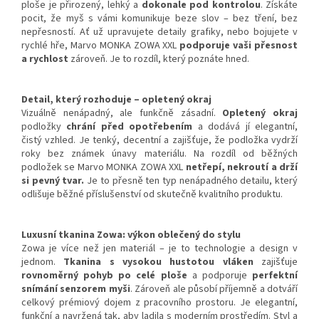
ploše je přirozený, lehký a
dokonale pod kontrolou
. Získáte
pocit, že myš s vámi komunikuje beze slov – bez tření, bez
nepřesností. Ať už upravujete detaily grafiky, nebo bojujete v
rychlé hře, Marvo MONKA ZOWA XXL
podporuje vaši přesnost
a rychlost
zároveň. Je to rozdíl, který poznáte hned.
Detail, který rozhoduje – opletený okraj
Vizuálně nenápadný, ale funkčně zásadní.
Opletený okraj
podložky
chrání před opotřebením
a dodává jí elegantní,
čistý vzhled. Je tenký, decentní a zajišťuje, že podložka vydrží
roky bez známek únavy materiálu. Na rozdíl od běžných
podložek se Marvo MONKA ZOWA XXL
netřepí, nekroutí a drží
si pevný tvar.
Je to přesně ten typ nenápadného detailu, který
odlišuje běžné příslušenství od skutečně kvalitního produktu.
Luxusní tkanina Zowa: výkon oblečený do stylu
Zowa je více než jen materiál – je to technologie a design v
jednom.
Tkanina s vysokou hustotou vláken
zajišťuje
rovnoměrný pohyb po celé ploše
a podporuje
perfektní
snímání senzorem myši
. Zároveň ale působí příjemně a dotváří
celkový prémiový dojem z pracovního prostoru. Je elegantní,
funkční a navržená tak, aby ladila s moderním prostředím. Styl a