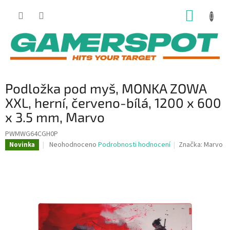
Přejít
NÁKUP
na
obsah
KOŠÍK
Podložka pod myš, MONKA ZOWA
XXL, herní, červeno-bílá, 1200 x 600
x 3.5 mm, Marvo
PWMWG64CGH0P
Průměrné
Neohodnoceno
Podrobnosti hodnocení
Značka:
Marvo
Novinka
hodnocení
produktu
je
0,0
z
5
hvězdiček.