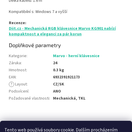
Délka kabelu: 1.6 m
Kompatibilní s: Windows 7 a vyšší
Recenze:
Diit.cz - Mechanická RGB klávesnice Marvo KG901 nabízí
kompaktnost a eleganci za pár korun
Doplňkové parametry
Kategorie
:
Marvo - herní klávesnice
Záruka
:
24
Hmotnost
:
0.3 kg
EAN
:
6932391921173
?
Layout
:
CZ/SK
Podsvícení
:
ANO
Požadované vlastnosti
:
Mechanická, TKL
Z
á
E-BLUE.CZ
Marvo Gaming
Red Fighter
Jak vybrat herní stůl
p
Tento web používá soubory cookie. Dalším procházením