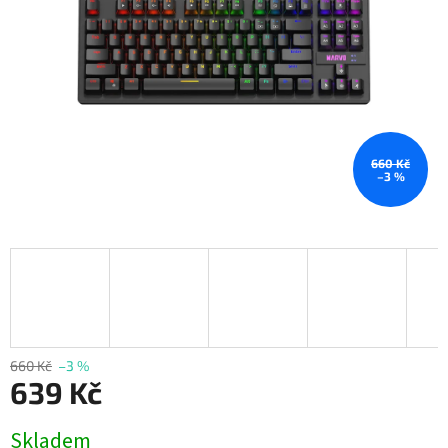
660 Kč
–3 %
660 Kč
–3 %
639 Kč
Měrná
Skladem
cena: