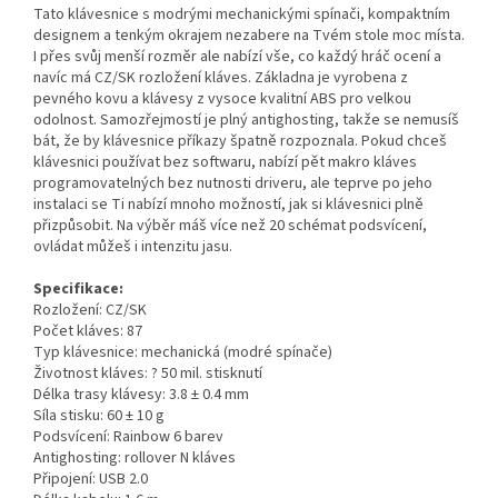
Tato klávesnice s modrými mechanickými spínači, kompaktním
designem a tenkým okrajem nezabere na Tvém stole moc místa.
I přes svůj menší rozměr ale nabízí vše, co každý hráč ocení a
navíc má CZ/SK rozložení kláves. Základna je vyrobena z
pevného kovu a klávesy z vysoce kvalitní ABS pro velkou
odolnost. Samozřejmostí je plný antighosting, takže se nemusíš
bát, že by klávesnice příkazy špatně rozpoznala. Pokud chceš
klávesnici používat bez softwaru, nabízí pět makro kláves
programovatelných bez nutnosti driveru, ale teprve po jeho
instalaci se Ti nabízí mnoho možností, jak si klávesnici plně
přizpůsobit. Na výběr máš více než 20 schémat podsvícení,
ovládat můžeš i intenzitu jasu.
Specifikace:
Rozložení: CZ/SK
Počet kláves: 87
Typ klávesnice: mechanická (modré spínače)
Životnost kláves: ? 50 mil. stisknutí
Délka trasy klávesy: 3.8 ± 0.4 mm
Síla stisku: 60 ± 10 g
Podsvícení: Rainbow 6 barev
Antighosting: rollover N kláves
Připojení: USB 2.0