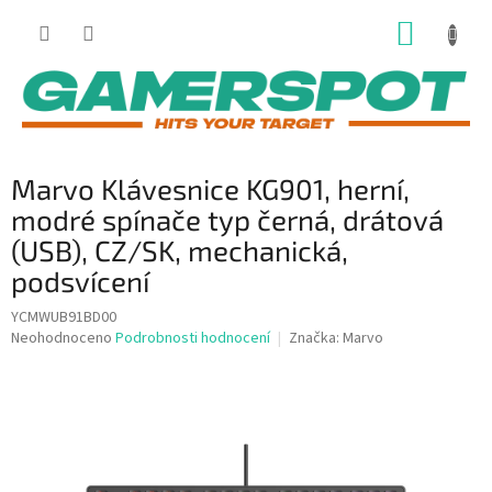
Přejít
NÁKUP
na
obsah
KOŠÍK
Marvo Klávesnice KG901, herní,
modré spínače typ černá, drátová
(USB), CZ/SK, mechanická,
podsvícení
YCMWUB91BD00
Průměrné
Neohodnoceno
Podrobnosti hodnocení
Značka:
Marvo
hodnocení
produktu
je
0,0
z
5
hvězdiček.