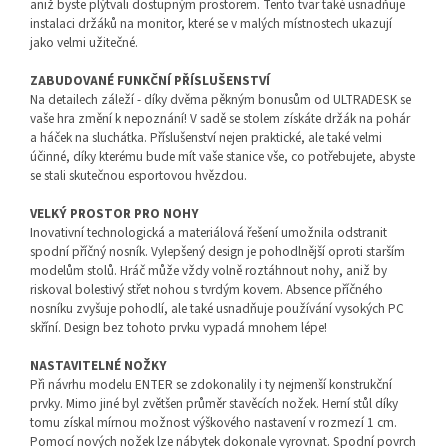
aniž byste plýtvali dostupným prostorem. Tento tvar také usnadňuje
instalaci držáků na monitor, které se v malých místnostech ukazují
jako velmi užitečné.
ZABUDOVANÉ FUNKČNÍ PŘÍSLUŠENSTVÍ
Na detailech záleží - díky dvěma pěkným bonusům od ULTRADESK se
vaše hra změní k nepoznání! V sadě se stolem získáte držák na pohár
a háček na sluchátka. Příslušenství nejen praktické, ale také velmi
účinné, díky kterému bude mít vaše stanice vše, co potřebujete, abyste
se stali skutečnou esportovou hvězdou.
VELKÝ PROSTOR PRO NOHY
Inovativní technologická a materiálová řešení umožnila odstranit
spodní příčný nosník. Vylepšený design je pohodlnější oproti starším
modelům stolů. Hráč může vždy volně roztáhnout nohy, aniž by
riskoval bolestivý střet nohou s tvrdým kovem. Absence příčného
nosníku zvyšuje pohodlí, ale také usnadňuje používání vysokých PC
skříní. Design bez tohoto prvku vypadá mnohem lépe!
NASTAVITELNÉ NOŽKY
Při návrhu modelu ENTER se zdokonalily i ty nejmenší konstrukční
prvky. Mimo jiné byl zvětšen průměr stavěcích nožek. Herní stůl díky
tomu získal mírnou možnost výškového nastavení v rozmezí 1 cm.
Pomocí nových nožek lze nábytek dokonale vyrovnat. Spodní povrch