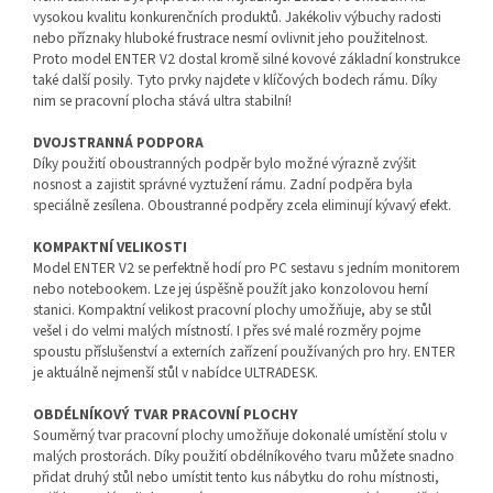
vysokou kvalitu konkurenčních produktů. Jakékoliv výbuchy radosti
nebo příznaky hluboké frustrace nesmí ovlivnit jeho použitelnost.
Proto model ENTER V2 dostal kromě silné kovové základní konstrukce
také další posily. Tyto prvky najdete v klíčových bodech rámu. Díky
nim se pracovní plocha stává ultra stabilní!
DVOJSTRANNÁ PODPORA
Díky použití oboustranných podpěr bylo možné výrazně zvýšit
nosnost a zajistit správné vyztužení rámu. Zadní podpěra byla
speciálně zesílena. Oboustranné podpěry zcela eliminují kývavý efekt.
KOMPAKTNÍ VELIKOSTI
Model ENTER V2 se perfektně hodí pro PC sestavu s jedním monitorem
nebo notebookem. Lze jej úspěšně použít jako konzolovou herní
stanici. Kompaktní velikost pracovní plochy umožňuje, aby se stůl
vešel i do velmi malých místností. I přes své malé rozměry pojme
spoustu příslušenství a externích zařízení používaných pro hry. ENTER
je aktuálně nejmenší stůl v nabídce ULTRADESK.
OBDÉLNÍKOVÝ TVAR PRACOVNÍ PLOCHY
Souměrný tvar pracovní plochy umožňuje dokonalé umístění stolu v
malých prostorách. Díky použití obdélníkového tvaru můžete snadno
přidat druhý stůl nebo umístit tento kus nábytku do rohu místnosti,