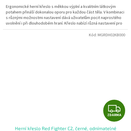
A
Ergonomické herní křeslo s měkkou výplní a kvalitním látkovým
potahem přináší dokonalou oporu pro každou část těla. V kombinaci
s různými možnostmi nastavení dává uživatelům pocit naprostého
uvolnění i při dlouhodobém hraní. Křeslo nabízí různá nastavení pro
maximální pohodlí, můžete si nastavit područky, výšku sedadla
nebo sklon opěradla dle individuálních potřeb.
Kód:
MGRDH02KB000
Z
ZDARMA
D
Herní křeslo Red Fighter C2, černé, odnímatelné