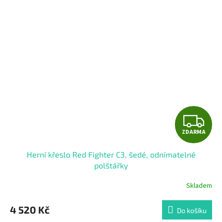
Z
ZDARMA
D
Herní křeslo Red Fighter C3, šedé, odnímatelné
A
polštářky
R
Skladem
M
4 520 Kč
Do košíku