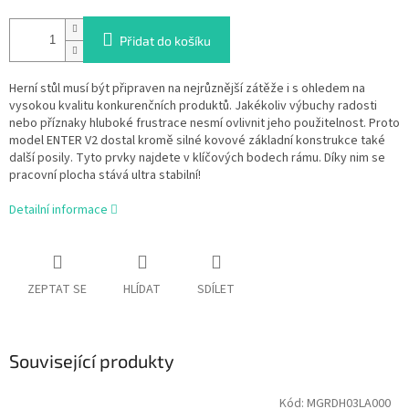
Přidat do košíku
Herní stůl musí být připraven na nejrůznější zátěže i s ohledem na
vysokou kvalitu konkurenčních produktů. Jakékoliv výbuchy radosti
nebo příznaky hluboké frustrace nesmí ovlivnit jeho použitelnost. Proto
model ENTER V2 dostal kromě silné kovové základní konstrukce také
další posily. Tyto prvky najdete v klíčových bodech rámu. Díky nim se
pracovní plocha stává ultra stabilní!
Detailní informace
ZEPTAT SE
HLÍDAT
SDÍLET
Související produkty
Kód:
MGRDH03LA000