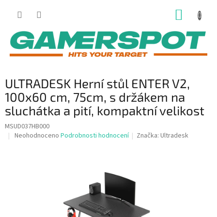
Přejít
NÁKUP
na
obsah
KOŠÍK
ULTRADESK Herní stůl ENTER V2,
100x60 cm, 75cm, s držákem na
sluchátka a pití, kompaktní velikost
MSUD037HB000
Průměrné
Neohodnoceno
Podrobnosti hodnocení
Značka:
Ultradesk
hodnocení
produktu
je
0,0
z
5
hvězdiček.