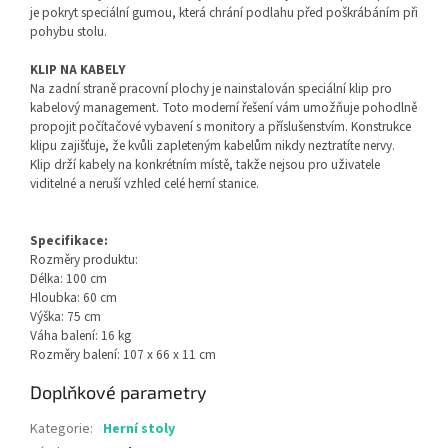
je pokryt speciální gumou, která chrání podlahu před poškrábáním při
pohybu stolu.
KLIP NA KABELY
Na zadní straně pracovní plochy je nainstalován speciální klip pro
kabelový management. Toto moderní řešení vám umožňuje pohodlně
propojit počítačové vybavení s monitory a příslušenstvím. Konstrukce
klipu zajišťuje, že kvůli zapleteným kabelům nikdy neztratíte nervy.
Klip drží kabely na konkrétním místě, takže nejsou pro uživatele
viditelné a neruší vzhled celé herní stanice.
Specifikace:
Rozměry produktu:
Délka: 100 cm
Hloubka: 60 cm
Výška: 75 cm
Váha balení: 16 kg
Rozměry balení: 107 x 66 x 11 cm
Doplňkové parametry
Kategorie
:
Herní stoly