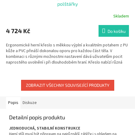
A
polštářky
R
Skladem
Průměrné
hodnocení
M
produktu
4 724 Kč
Do košíku
je
A
3,5
Ergonomické herní křeslo s měkkou výplní a kvalitním potahem z PU
z
kůže a PVC přináší dokonalou oporu pro každou část těla. V
5
kombinaci s různými možnostmi nastavení dává uživatelům pocit
hvězdiček.
naprostého uvolnění i při dlouhodobém hraní. Křeslo nabízí různá
nastavení pro maximální pohodlí, můžete si nastavit područky,
výšku sedadla nebo sklon opěradla dle individuálních potřeb.
ZOBRAZIT VŠECHNY SOUVISEJÍCÍ PRODUKTY
Popis
Diskuze
Detailní popis produktu
JEDNODUCHÁ, STABILNÍ KONSTRUKCE
Herní stůl musí být připraven na nejrůznější zátěže i s ohledem na