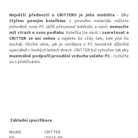
Největší předností u CRITTERU je jeho mobilita
- díky
čtyřem pevným kolečkám
z pevného materiálu můžete
pohodlně svou PC skříň přesunout kdekoliv a navíc
nemusíte
mít strach o svou podlahu
. Kolečka lze navíc i
zaaretovat a
CRITTER se ani nehne
a najdete ho vždy tam, kde jste ho
nechali. Všichni víme, jak je ventilace u PC nesmírně důležitá
speciálně v horkých letních dnech. CRITTER byl vytvořen tak aby
maximálně podpořil proudění vzduchu vašeho PC
- rozlučte
se s přehříváním.
Základní specifikace
Model:
CRITTER