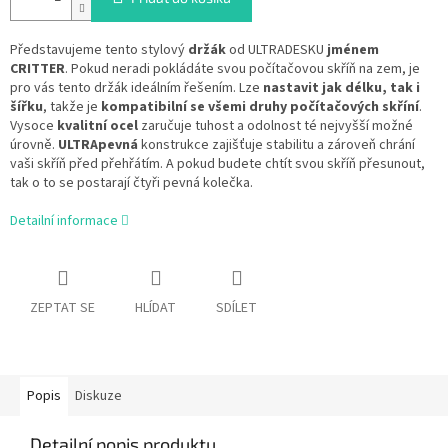
Představujeme tento stylový
držák
od ULTRADESKU
jménem
CRITTER
.
Pokud neradi pokládáte svou počítačovou skříň na zem, je
pro vás tento držák ideálním řešením. Lze
nastavit jak délku, tak i
šířku
, takže je
kompatibilní se všemi druhy počítačových skříní
.
Vysoce
kvalitní ocel
zaručuje tuhost a odolnost té nejvyšší možné
úrovně.
ULTRApevná
konstrukce zajišťuje stabilitu a zároveň chrání
vaši skříň před přehřátím. A pokud budete chtít svou skříň přesunout,
tak o to se postarají čtyři pevná kolečka.
Detailní informace
ZEPTAT SE
HLÍDAT
SDÍLET
Popis
Diskuze
Detailní popis produktu