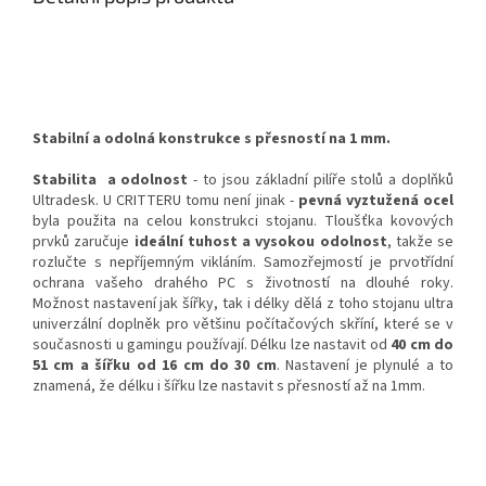
Stabilní a odolná konstrukce s přesností na 1 mm.
Stabilita a odolnost
- to jsou základní pilíře stolů a doplňků
Ultradesk. U CRITTERU tomu není jinak -
pevná vyztužená ocel
byla použita na celou konstrukci stojanu. Tloušťka kovových
prvků zaručuje
ideální tuhost a vysokou odolnost
, takže se
rozlučte s nepříjemným vikláním. Samozřejmostí je prvotřídní
ochrana vašeho drahého PC s životností na dlouhé roky.
Možnost nastavení jak šířky, tak i délky dělá z toho stojanu ultra
univerzální doplněk pro většinu počítačových skříní, které se v
současnosti u gamingu používají. Délku lze nastavit od
40 cm do
51 cm a šířku od 16 cm do 30 cm
. Nastavení je plynulé a to
znamená, že délku i šířku lze nastavit s přesností až na 1mm.