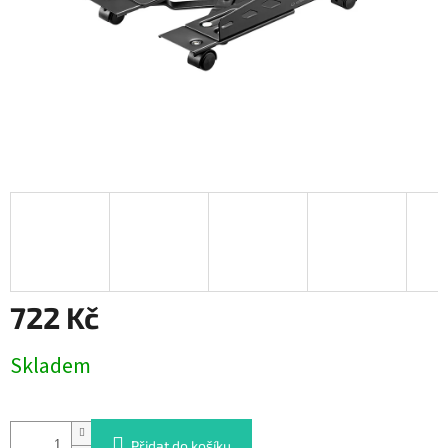
722 Kč
Měrná
Skladem
cena:
Přidat do košíku