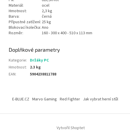
PN:
UDESK-RR
Materiál:
ocel
Hmotnost:
2,3 kg
Barva:
černá
Přípustné zatížení:
25 kg
Blokovací kolečka:
Ano
Rozměr:
160 - 300 x 400 - 510 x 113 mm
Doplňkové parametry
Kategorie
:
Držáky PC
Hmotnost
:
2.3 kg
EAN
:
5904238811788
Z
á
E-BLUE.CZ
Marvo Gaming
Red Fighter
Jak vybrat herní stůl
p
a
t
í
Vytvořil Shoptet