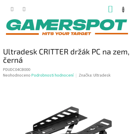
Přejít
NÁKUP
na
obsah
KOŠÍK
Ultradesk CRITTER držák PC na zem,
černá
PDUDC04CB000
Průměrné
Neohodnoceno
Podrobnosti hodnocení
Značka:
Ultradesk
hodnocení
produktu
je
0,0
z
5
hvězdiček.