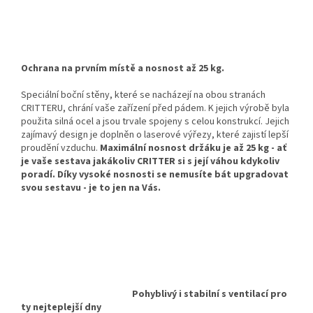
Ochrana na prvním místě a nosnost až 25 kg.
Speciální boční stěny, které se nacházejí na obou stranách
CRITTERU, chrání vaše zařízení před pádem. K jejich výrobě byla
použita silná ocel a jsou trvale spojeny s celou konstrukcí. Jejich
zajímavý design je doplněn o laserové výřezy, které zajistí lepší
proudění vzduchu.
Maximální nosnost držáku je až 25 kg - ať
je vaše sestava jakákoliv CRITTER si s její váhou kdykoliv
poradí. Díky vysoké nosnosti se nemusíte bát upgradovat
svou sestavu - je to jen na Vás.
Pohyblivý i stabilní s ventilací pro
ty nejteplejší dny